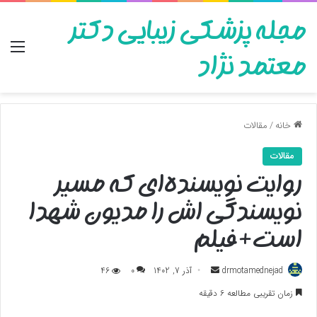
مجله پزشکی زیبایی دکتر
منو
معتمد نژاد
خانه
/
مقالات
مقالات
روایت نویسنده‌ای که مسیر
نویسندگی اش را مدیون شهدا
است+فیلم
ارسال
drmotamednejad
آذر 7, 1402
0
46
به
زمان تقریبی مطالعه 6 دقیقه
ایمیل