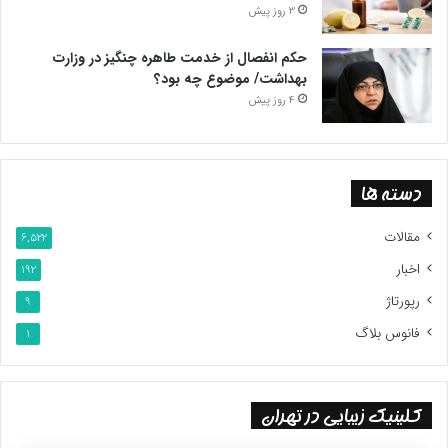
3 روز پیش
حکم انفصال از خدمت طاهره چنگیز در وزارت
بهداشت/ موضوع چه بود؟
4 روز پیش
دسته ها
مقالات
6,522
اخبار
192
رپورتاژ
9
فانوس بلاگ
1
اولین و مهمترین قسمتی که با رگ ها و فشار خون جاری در آن ها
مرتبط است، قلب انسان می باشد. آسیب به قلب و بروز مشکلات
قلبی و عروقی از جمله رسیدن آسیب به سرخرگ ها، بیماری عروق
کلینیک زیبایی در تهران
کرونری، نارسایی قلبی و بزرگی قلب چپ یکی از خطرناک‌ترین عوارضی