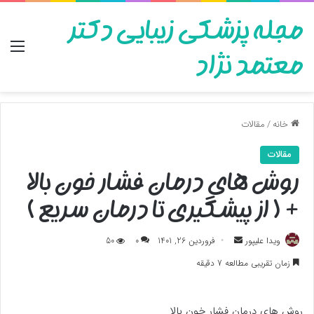
مجله پزشکی زیبایی دکتر
منو
معتمد نژاد
خانه
/
مقالات
مقالات
روش های درمان فشار خون بالا
+ ( از پیشگیری تا درمان سریع )
ارسال
ویدا علیپور
فروردین 26, 1401
0
50
به
زمان تقریبی مطالعه 7 دقیقه
ایمیل
روش های درمان فشار خون بالا