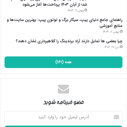
شد؛ از آبان ۱۴۰۳ پرداخت‌ها آغاز می‌شود
عوارض فشار خون بالا
بهمن 9, 1403
راهنمای جامع دنیای پیپ، سیگار برگ و توتون پیپ: بهترین سایت‌ها و
بیماری پرفشاری خون اگر نادیده گرفته شود و به موقع درمان یا کنترل
منابع آموزشی
نشود می تواند پیامدهای جبران ناپذیری را در فرد به وجود آورد. این
بهمن 7, 1403
مشکل به راحتی می تواند تمام قسمت های بدن را تحت تأثیر قرار
چرا بعضی ها تمایل دارند آراد برندینگ را کلاهبرداری نشان دهند؟
داده و در عملکرد آن ها اختلال ایجاد نماید. از جمله عوارض مهم آن
دی 20, 1402
عبارتند از:
همه (161)
عضو خبرنامه شوید
آدرس
ایمیل
خود