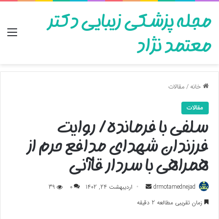
مجله پزشکی زیبایی دکتر
منو
معتمد نژاد
خانه
/
مقالات
مقالات
سلفی با فرمانده/ روایت
فرزندان شهدای مدافع حرم از
همراهی با سردار قاآنی
ارسال
drmotamednejad
اردیبهشت 24, 1402
0
39
به
زمان تقریبی مطالعه 2 دقیقه
ایمیل