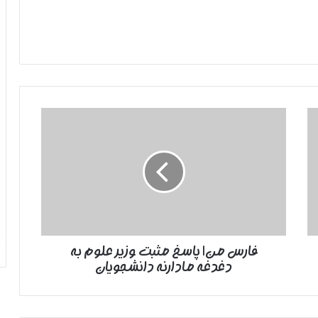
فارس
من|
پاسخ
مثبت
وزیر
علوم
به
دغدغه
مادارنه
فارس من| پاسخ مثبت وزیر علوم به
دانشجویان
دغدغه مادارنه دانشجویان