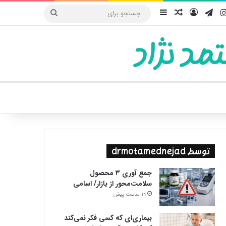
یوب
اینستاگرام
تلگرام
ورود
سایدبار
نوشته تصادفی
جستجو
برای
مد نژاد
ییر پوسته
توسط drmotamednejad
جمع آوری ۳ محصول
سلامت‌محور از بازار/ اسامی
19 ساعت پیش
بیماری‌ای که کسی فکر نمی‌کند