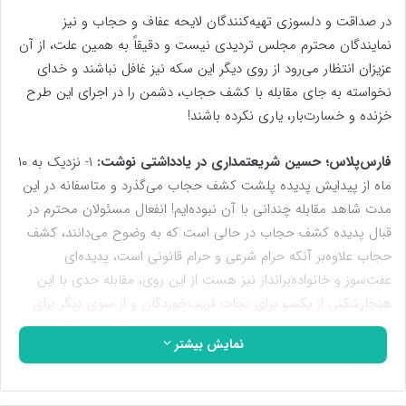
در صداقت و دلسوزی تهیه‌کنندگان لایحه عفاف و حجاب و نیز
نمایندگان محترم مجلس تردیدی نیست و دقیقاً به همین علت، از آن
عزیزان انتظار می‌رود از روی دیگر این سکه نیز غافل نباشند و خدای
نخواسته به جای مقابله با کشف حجاب، دشمن را در اجرای این طرح
خزنده و خسارت‌بار، یاری نکرده باشند!
فارس‌پلاس؛ حسین شریعتمداری در یادداشتی نوشت:
۱- نزدیک به ۱۰
ماه از پیدایش پدیده پلشت کشف حجاب می‌گذرد و متاسفانه در این
مدت شاهد مقابله چندانی با آن نبوده‌ایم! انفعال مسئولان محترم در
قبال پدیده کشف حجاب در حالی است که به وضوح می‌دانند‌، کشف
حجاب علاوه‌بر آنکه حرام شرعی و حرام قانونی است، پدیده‌ای
عفت‌سوز و خانواده‌برانداز نیز هست از این روی، مقابله جدی با این
هنجار‌شکنی از یکسو برای نجات فریب‌خوردگان و از سوی دیگر برای
پاک‌سازی جامعه از توطئه بدخواهان، ضروری‌تر از آن است که تساهل
نمایش بیشتر
و انفعال در آن جایی داشته باشد. اکنون سؤال این است که ا‌نفعال ده
ماهه با چه توجیه قانونی و منطقی صورت پذیرفته است؟! و آیا این
ا‌نفعال در اجرای نص صریح قانون، مصداق روشنی از «‌ترک فعل‌»