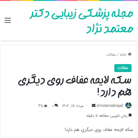
مجله پزشکی زیبایی دکتر
منو
معتمد نژاد
خانه
/
مقالات
مقالات
سکه لایحه عفاف روی دیگری
هم دارد!
ارسال
drmotamednejad
مرداد 15, 1402
0
35
به
زمان تقریبی مطالعه 5 دقیقه
ایمیل
سکه لایحه عفاف روی دیگری هم دارد!