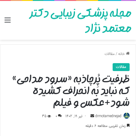
مجله پزشکی زیبایی دکتر
منو
معتمد نژاد
خانه
/
مقالات
مقالات
ظرفیت پُِرچاذبه «سرود مداحی»
که نباید به انحراف کشیده
شود+عکس و فیلم
ارسال
drmotamednejad
تیر 19, 1402
0
35
به
زمان تقریبی مطالعه 6 دقیقه
ایمیل