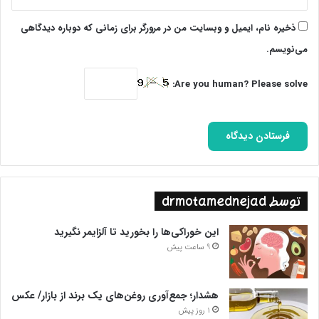
ذخیره نام، ایمیل و وبسایت من در مرورگر برای زمانی که دوباره دیدگاهی
می‌نویسم.
سرود پایانی محرم ۱۴۰۱ مهدی سلحشور ـ عَلَمی که امروز می‌بینی تو
Are you human? Please solve:
دستمونه‌
اجرای سرود در برنامه عصر جدید
البته ژانر سرود هم تلاش کرد با افزودن فرم حتی به مسابقه عصر جدید
هم برود. گروه سرود رسا در فصل سوم این برنامه پُرمخاطب شبکه سه
توسط drmotamednejad
حضور پیدا کرد و تلاش کرد با تلفیق سرود و اجراهای فرمیک، قاب
جدیدی را ارائه کند که تا حدودی هم موفق بود اما شاید این مدل هم
این خوراکی‌ها را بخورید تا آلزایمر نگیرید
نتوانست راه علاجی برای فروکش ظرفیت سرود در کشور باشد.
9 ساعت پیش
هشدار؛ جمع‌آوری روغن‌های یک برند از بازار/ عکس
1 روز پیش