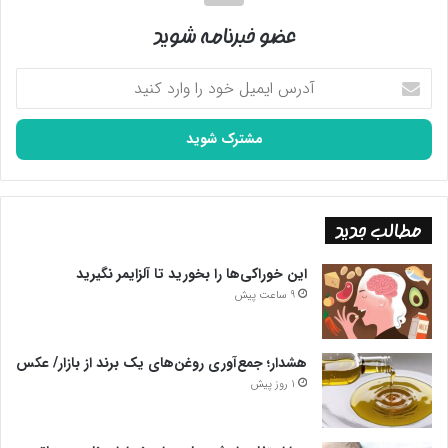
رفت، اثر «سلام فرمانده» با نوای ابوذر روحی بود که اواخر سال ۱۴۰۰ و
عضو خبرنامه شوید
همزمان با ایام نیمه شعبان رونمایی شد.
آدرس
ایمیل
خود
را
وارد
کنید
مطالب جدید
این خوراکی‌ها را بخورید تا آلزایمر نگیرید
نماهنگ مداد رنگی بانوای رضا هلالی و گروه سرود احلی من العسل
9 ساعت پیش
هشدار؛ جمع‌آوری روغن‌های یک برند از بازار/ عکس
1 روز پیش