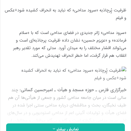
ظرفیت پُِرچاذبه «سرود مداحی» که نباید به انحراف کشیده شود+عکس
و فیلم
«سرود مداحی» ژانر جدیدی در فضای مداحی است که با «سلام
فرمانده» و «عزیزم حسین» نشان داده ظرفیت پرجاذبه‌ای است و
می‌تواند اقشار مختلف را به میدان آورد. مدلی که مورد تقدیر رهبر
انقلاب هم قرار گرفت، اما خطر انحراف تهدیدش می‌کند.
خبرگزاری فارس ـ حوزه مسجد و هیأت ـ امیرحسین کسائی:
چند
سالی است در میان جامعه مداحی کشور و جمعی از هیأتی‌ها آن هم
طیف نخبگان، بحث و مناقشه‌ای درباره مداحی سنتی اجرا شده در
فضای هیأت و تولیدات آئینی اعم از مداحی استودیویی و در سال‌های
اخیر سرود مداحی درگرفته است و گاه و بی‌گاه موافقان و مخالفان این
موضوعات این بحث را در فضای مجازی مطرح می‌کنند و مورد عتاب و
نمایش بیشتر