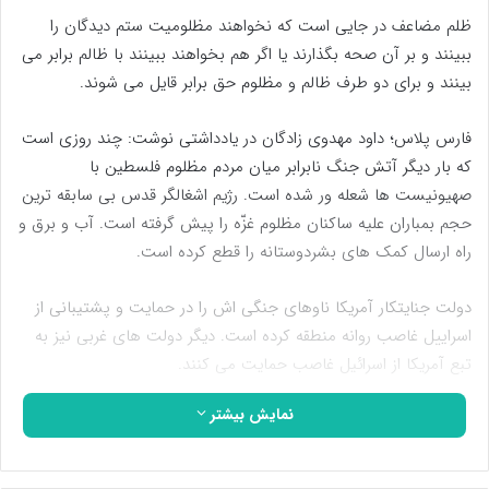
ظلم مضاعف در جایی است که نخواهند مظلومیت ستم دیدگان را
ببینند و بر آن صحه بگذارند یا اگر هم بخواهند ببینند با ظالم برابر می
بینند و برای دو طرف ظالم و مظلوم حق برابر قایل می شوند.
فارس پلاس؛ داود مهدوی زادگان در یادداشتی نوشت: چند روزی است
که بار دیگر آتش جنگ نابرابر میان مردم مظلوم فلسطین با
صهیونیست ها شعله ور شده است. رژیم اشغالگر قدس بی سابقه ترین
حجم بمباران علیه ساکنان مظلوم غزّه را پیش گرفته است. آب و برق و
راه ارسال کمک های بشردوستانه را قطع کرده است.
دولت جنایتکار آمریکا ناوهای جنگی اش را در حمایت و پشتیبانی از
اسراییل غاصب روانه منطقه کرده است. دیگر دولت های غربی نیز به
تبع آمریکا از اسرائیل غاصب حمایت می کنند.
نمایش بیشتر
ملل جهان شاهد گسترده ترین حجم ظلم و ستم بر مردم بی گناه
فلسطین هستند و از دولت های متبوع شان خواهان حمایت و امداد
رسانی از مردم مظلوم فلسطین هستند.