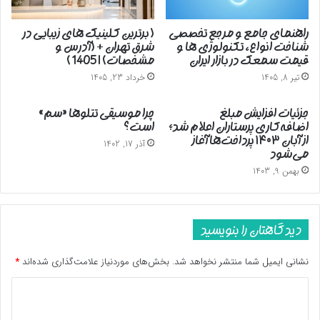
راهنمای جامع و مرجع تخصصی
( برترین کلینیک های زیبایی در
شناخت انواع، تکنولوژی ها و
شرق تهران + (آدرس و
قیمت سمعک در بازار ایران
مشخصات) | 1405 )
تیر 8, 1405
خرداد 23, 1405
جزئیات افزایش مبلغ
چرا موسیقی تتلوها «سم»
اضافه‌کاری پرستاران اعلام شد؛
است؟
از آبان ۱۴۰۳ پرداخت‌ها آغاز
آذر 17, 1402
می‌شود
بهمن 9, 1403
دیدگاهتان را بنویسید
نشانی ایمیل شما منتشر نخواهد شد.
بخش‌های موردنیاز علامت‌گذاری شده‌اند
*
د
ی