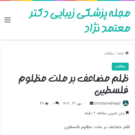
مجله پزشکی زیبایی دکتر
منو
معتمد نژاد
خانه
/
مقالات
مقالات
ظلم مضاعف بر ملت مظلوم
فلسطین
ارسال
drmotamednejad
مهر 22, 1402
0
36
به
زمان تقریبی مطالعه 2 دقیقه
ایمیل
ظلم مضاعف بر ملت مظلوم فلسطین