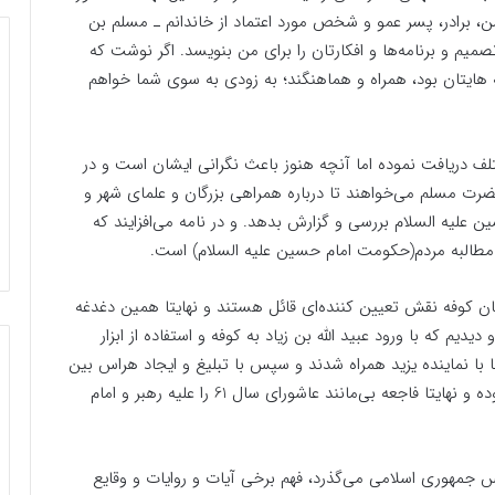
، برادر، پسر عمو و شخص مورد اعتماد از خاندانم ـ مسلم بن
میم و برنامه‌ها و افکارتان را براى من بنویسد. اگر نوشت که
ه هایتان بود، همراه و هماهنگند؛ به زودى به سوى شما خواهم
 هزار نامه از اقشار مختلف دریافت نموده اما آنچه هنوز باعث نگرانی ایشان است و در
ضرت مسلم می‌خواهند تا درباره همراهی بزرگان و علمای شهر و
 علیه السلام بررسی و گزارش بدهد. و در نامه می‌افزایند که
 مطالبه مردم(حکومت امام حسین علیه السلام) است.
ان کوفه نقش تعیین کننده‌ای قائل هستند و نهایتا همین دغدغه
یدیم که با ورود عبید الله بن زیاد به کوفه و استفاده از ابزار
 با نماینده یزید همراه شدند و سپس با تبلیغ و ایجاد هراس بین
مردم ، آنها را از اطراف نماینده سیدالشهدا(ع) پراکنده نموده و نهایتا فاجعه بی‌مانند عاشورای سال 61 را علیه رهبر و امام
دس جمهوری اسلامی می‌گذرد، فهم برخی آیات و روایات و وقایع