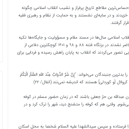
ساس‌ترین مقاطع تاریخِ پرفراز و نشیب انقلاب اسلامی چگونه
خزیدند و در سایه‌ای نشستند و به حمایت از نظام و رهبری فقیه
ار گرفتند.
قلاب اسلامی سال‌ها در مسند مقام و مسؤولیت و جایگاه‌ها تکیه
زده بودند و بسیاری از آنها به نوایی هم رسیده بودند، حاضر نشدند در بزنگاه فتنه 88 و 98 و 1401 کوچکترین دفاعی از
ی تصور می‌کردند که انقلاب به پایان راهش رسیده و فردایی برای
ندگان می‌خواند: "إِنَّ شَرَّ الدَّوَابِّ عِنْدَ اللهِ‌ الصُّمُّ الْبُکْمُ
اد کرولال [و کوردلى] هستند که اندیشه نمى‌‌نند.(انفال/ ۲۲)
ون عبدالله بن حرّ جعفی باشند که در زمان حضور مسلم در کوفه
ی‌شوم. وقتی هم که کوفه را متشنج دید، شهر را ترک کرد و در
تدا فرستاده و سپس سیدالشهدا علیه السلام شخصا به محل اسکان