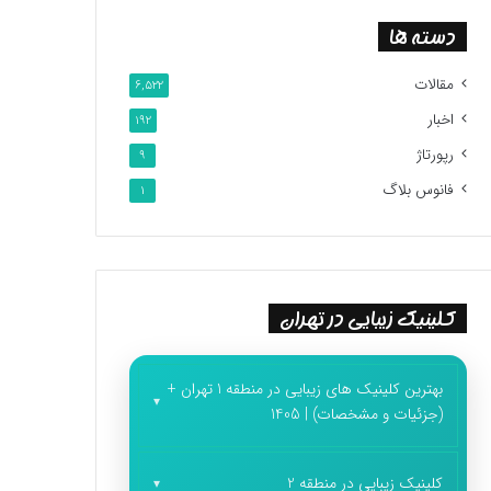
دسته ها
مقالات
6,522
اخبار
192
رپورتاژ
9
فانوس بلاگ
1
کلینیک زیبایی در تهران
بهترین کلینیک های زیبایی در منطقه 1 تهران +
(جزئیات و مشخصات) | 1405
کلینیک زیبایی در منطقه 2