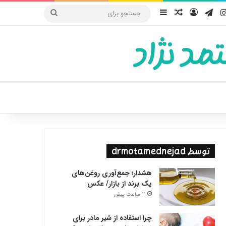
یوب
اینستاگرام
تلگرام
ورود
سایدبار
نوشته تصادفی
جستجو
برای
مد نژاد
ییر پوسته
توسط drmotamednejad
هشدار؛ جمع‌آوری روغن‌های
یک برند از بازار/ عکس
11 ساعت پیش
چرا استفاده از شیر مادر برای