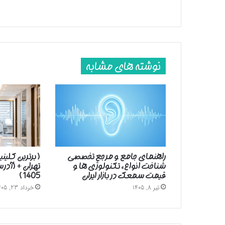
نوشته های مشابه
راهنمای جامع و مرجع تخصصی
( برترین کلین
شناخت انواع، تکنولوژی ها و
تهران + (آد
قیمت سمعک در بازار ایران
1405 )
تیر 8, 1405
خرداد 23, 1405