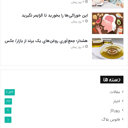
3 روز پیش
این خوراکی‌ها را بخورید تا آلزایمر نگیرید
4 روز پیش
هشدار؛ جمع‌آوری روغن‌های یک برند از بازار/ عکس
5 روز پیش
دسته ها
مقالات
6,522
اخبار
196
رپورتاژ
9
فانوس بلاگ
1