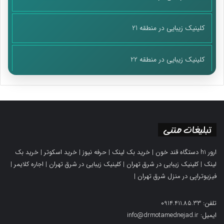
کلینیک زیبایی در منطقه 21
کلینیک زیبایی در منطقه 22
تبلیغات متنی
ارور h1 دستگاه قند خون
|
خرید بک لینک
|
حرفه نیوز
|
خرید اسکوتر
|
خرید بک
لینک
|
کلینیک زیبایی در شرق تهران
|
کلینیک زیبایی در شرق تهران
|
اجاره کلایمر
|
فیزیوتراپی در منزل شرق تهران
|
تلفن: 0914.411.85.33
ایمیل: info@drmotamednejad.ir