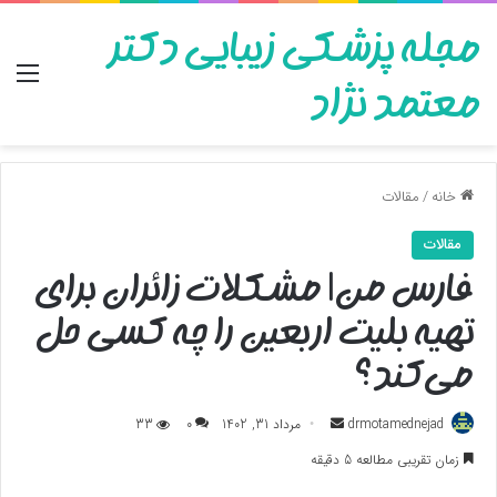
مجله پزشکی زیبایی دکتر
منو
معتمد نژاد
خانه
/
مقالات
مقالات
فارس من| مشکلات زائران برای
تهیه بلیت اربعین را چه کسی حل
می‌کند؟
ارسال
drmotamednejad
مرداد 31, 1402
0
33
به
زمان تقریبی مطالعه 5 دقیقه
ایمیل