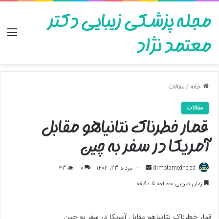
مجله پزشکی زیبایی دکتر
منو
معتمد نژاد
خانه
/
مقالات
مقالات
قمار خطرناک نتانیاهو مقابل
آمریکا در سفر به چین
ارسال
drmotamednejad
مرداد 23, 1402
0
43
به
زمان تقریبی مطالعه 5 دقیقه
ایمیل
قمار خطرناک نتانیاهو مقابل آمریکا در سفر به چین