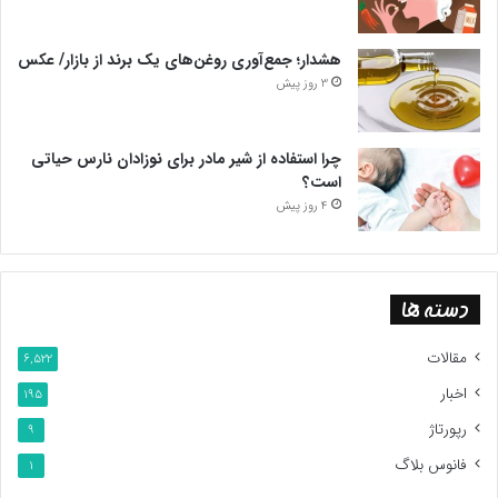
هشدار؛ جمع‌آوری روغن‌های یک برند از بازار/ عکس
3 روز پیش
چرا استفاده از شیر مادر برای نوزادان نارس حیاتی
است؟
4 روز پیش
دسته ها
مقالات
6,522
اخبار
195
رپورتاژ
9
فانوس بلاگ
1