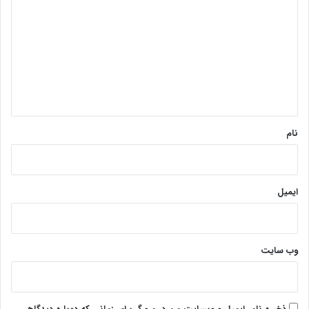
ی
د
گ
ا
ه
*
نام
ایمیل
وب‌ سایت