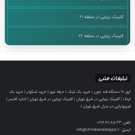
کلینیک زیبایی در منطقه 21
کلینیک زیبایی در منطقه 22
تبلیغات متنی
ارور h1 دستگاه قند خون
|
خرید بک لینک
|
حرفه نیوز
|
خرید اسکوتر
|
خرید بک
لینک
|
کلینیک زیبایی در شرق تهران
|
کلینیک زیبایی در شرق تهران
|
اجاره کلایمر
|
فیزیوتراپی در منزل شرق تهران
|
تلفن: 0914.411.85.33
ایمیل: info@drmotamednejad.ir