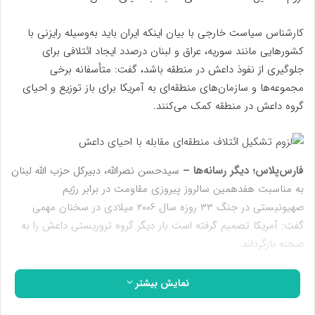
کارشناس سیاست خارجی با بیان اینکه ایران باید به‌وسیله رایزنی با
کشورهایی مانند سوریه، عراق و لبنان درصدد ایجاد ائتلافی برای
جلوگیری از نفوذ داعش در منطقه باشد، گفت: متأسفانه برخی
مجموعه‌ها و سازمان‌های منطقه‌ای به آمریکا برای باز توزیع و احیای
گروه داعش در منطقه کمک می‌کنند.
فارس‌پلاس؛ دیگر رسانه‌ها –
سیدحسن نصرالله، دبیرکل حزب الله لبنان
به مناسبت هفدهمین سالروز پیروزی مقاومت در برابر رژیم
صهیونیستی در جنگ ۳۳ روزه سال ۲۰۰۶ میلادی در سخنان مهمی
گفت: آمریکا تصمیم گرفته است بار دیگر گروه تروریستی داعش را به
صحنه بازگرداند.
حسن هانی‌زاده، کارشناس سیاست خارجی درباره تازه ترین اظهارات
نمایش بیشتر
منتشر شده از سوی سیدحسن نصرالله، دبیر کل حزب الله لبنان در