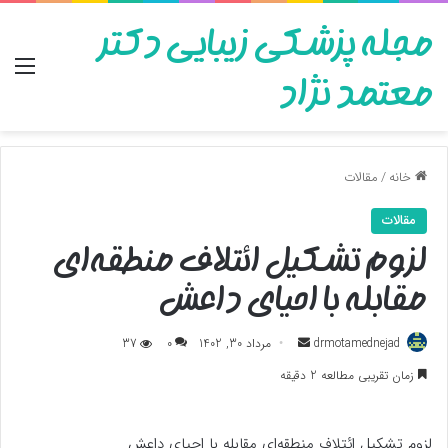
مجله پزشکی زیبایی دکتر
منو
معتمد نژاد
خانه
/
مقالات
مقالات
لزوم تشکیل ائتلاف منطقه‌ای
مقابله با احیای داعش
ارسال
drmotamednejad
مرداد 30, 1402
0
37
به
زمان تقریبی مطالعه 2 دقیقه
ایمیل
لزوم تشکیل ائتلاف منطقه‌ای مقابله با احیای داعش