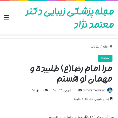
مجله پزشکی زیبایی دکتر
منو
معتمد نژاد
خانه
/
مقالات
مقالات
مرا امام رضا(ع) طلبیده و
مهمان او هستم
ارسال
drmotamednejad
شهریور 21, 1402
0
45
به
زمان تقریبی مطالعه 4 دقیقه
ایمیل
مرا امام رضا(ع) طلبیده و مهمان او هستم