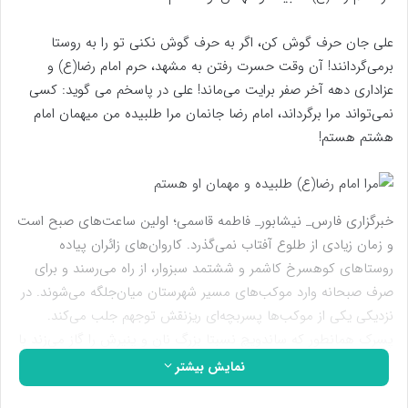
علی جان حرف گوش کن، اگر به حرف گوش نکنی تو را به روستا
برمی‌گردانند! آن وقت حسرت رفتن به مشهد، حرم امام رضا(ع) و
عزاداری دهه آخر صفر برایت می‌ماند! علی در پاسخم می گوید: کسی
نمی‌تواند مرا برگرداند، امام رضا جانمان مرا طلبیده من میهمان امام
هشتم هستم!
خبرگزاری فارس_ نیشابور_ فاطمه قاسمی؛ اولین ساعت‌های صبح است
و زمان زیادی از طلوع آفتاب نمی‌گذرد. کاروان‌های زائران پیاده
روستاهای کوهسرخ کاشمر و ششتمد سبزوار، از راه می‌رسند و برای
صرف صبحانه وارد موکب‌های مسیر شهرستان میان‌جلگه می‌شوند. در
نزدیکی یکی از موکب‌ها پسربچه‌ای ریزنقش توجهم جلب می‌کند.
پسرک همانطور که ساندویچ نسبتا بزرگ نان و پنیرش را گاز می‌زند با
التماس به جوانی که کنارش ایستاده نگاه می‌کند و هر بار که لقمه‌ای
نمایش بیشتر
قورت می‌دهد می‌گوید: من با پرچمدارها می‌آیم.