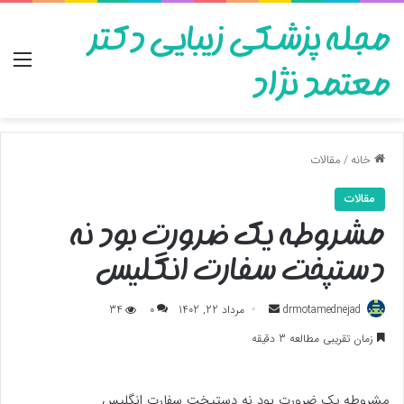
مجله پزشکی زیبایی دکتر
منو
معتمد نژاد
خانه
/
مقالات
مقالات
مشروطه یک ضرورت بود نه
دستپخت سفارت انگلیس
ارسال
drmotamednejad
مرداد 22, 1402
0
34
به
زمان تقریبی مطالعه 3 دقیقه
ایمیل
مشروطه یک ضرورت بود نه دستپخت سفارت انگلیس