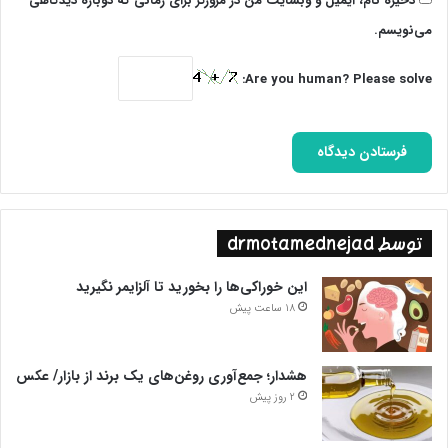
ذخیره نام، ایمیل و وبسایت من در مرورگر برای زمانی که دوباره دیدگاهی
پایان پیام/ت
می‌نویسم.
*منبع: https://t.me/azbarresihayetarikhi
Are you human? Please solve:
توسط drmotamednejad
این خوراکی‌ها را بخورید تا آلزایمر نگیرید
18 ساعت پیش
هشدار؛ جمع‌آوری روغن‌های یک برند از بازار/ عکس
2 روز پیش