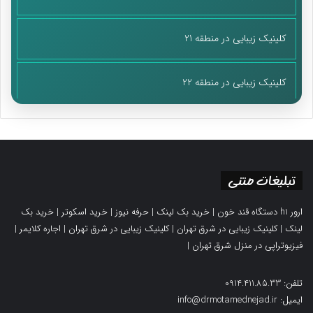
کلینیک زیبایی در منطقه 21
کلینیک زیبایی در منطقه 22
تبلیغات متنی
ارور h1 دستگاه قند خون
|
خرید بک لینک
|
حرفه نیوز
|
خرید اسکوتر
|
خرید بک
لینک
|
کلینیک زیبایی در شرق تهران
|
کلینیک زیبایی در شرق تهران
|
اجاره کلایمر
|
فیزیوتراپی در منزل شرق تهران
|
تلفن: 0914.411.85.33
ایمیل: info@drmotamednejad.ir