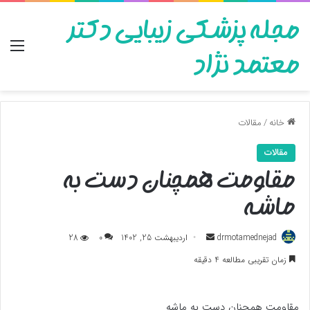
مجله پزشکی زیبایی دکتر
منو
معتمد نژاد
خانه
/
مقالات
مقالات
مقاومت همچنان دست به
ماشه
ارسال
drmotamednejad
اردیبهشت 25, 1402
0
28
به
زمان تقریبی مطالعه 4 دقیقه
ایمیل
مقاومت همچنان دست به ماشه