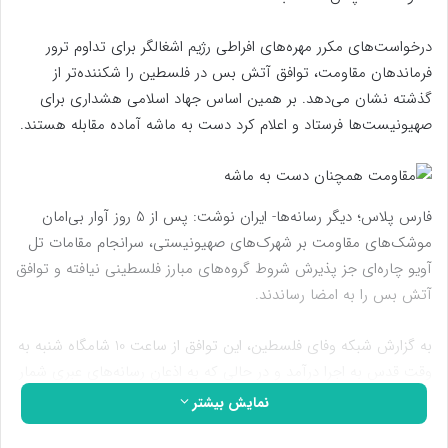
درخواست‌های مکرر مهره‌های افراطی رژیم اشغالگر برای تداوم ترور
فرماندهان مقاومت، توافق آتش بس در فلسطین را شکننده‌تر از
گذشته نشان می‌دهد. بر همین اساس جهاد اسلامی هشداری برای
صهیونیست‌ها فرستاد و اعلام کرد دست به ماشه آماده مقابله هستند.
فارس پلاس؛ دیگر رسانه‌ها- ایران نوشت: پس از 5 روز آوار بی‌امان
موشک‌های مقاومت بر شهرک‌های صهیونیستی، سرانجام مقامات تل
آویو چاره‌ای جز پذیرش شروط گروه‌های مبارز فلسطینی نیافته و توافق
آتش بس را به امضا رساندند.
به گزارش شبکه وفای فلسطین، این توافق از ساعت 10 شامگاه شنبه به
وقت قدس به اجرا درآمد و در حالی که به اذعان رسانه‌های عبری شمار
راکت‌های شلیک شده مقاومت به سمت فلسطین اشغالی از 1200 فروند
نمایش بیشتر
گذشته و حدود 35 فلسطینی از جمله 5 فرمانده جهاد اسلامی به