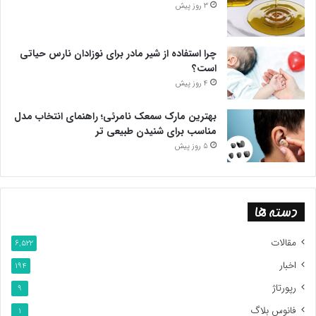
3 روز پیش
چرا استفاده از شیر مادر برای نوزادان نارس حیاتی
است؟
4 روز پیش
بهترین مارک سمعک نامرئی؛ راهنمای انتخاب مدل
مناسب برای شنیدن طبیعی تر
5 روز پیش
دسته ها
مقالات
6,522
اخبار
194
رپورتاژ
9
فانوس بلاگ
1