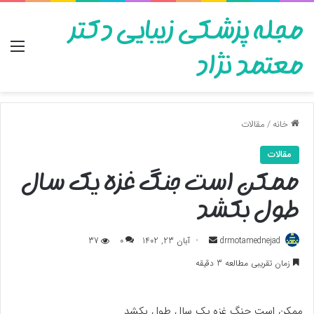
مجله پزشکی زیبایی دکتر
منو
معتمد نژاد
خانه
/
مقالات
مقالات
ممکن است جنگ غزه یک سال
طول بکشد
ارسال
drmotamednejad
آبان 23, 1402
0
37
به
زمان تقریبی مطالعه 3 دقیقه
ایمیل
ممکن است جنگ غزه یک سال طول بکشد