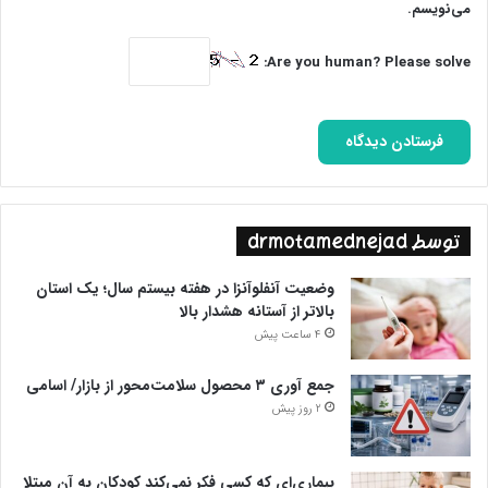
می‌نویسم.
که مردم مظلوم غزه و فلسطین نیازمند کمک‌های فوری‌تر و عملی‌تر
هستند. اجلاس روزهای اخیر اتحادیه عرب و همچنین اجلاس
Are you human? Please solve:
کشورهای اسلامی، این موضوع را از فلسطینی‌ها دریغ کرد؛ اما می‌توان
در کلان گفت؛ اجلاسی که در عربستان سعودی برگزار شد، یک گام به
جلو و 10 گام نسبت به نیازهای فلسطینی‌ها عقب بود.
پایان پیام/غ
توسط drmotamednejad
وضعیت آنفلوآنزا در هفته بیستم سال؛ یک استان
بالاتر از آستانه هشدار بالا
4 ساعت پیش
جمع آوری ۳ محصول سلامت‌محور از بازار/ اسامی
2 روز پیش
بیماری‌ای که کسی فکر نمی‌کند کودکان به آن مبتلا