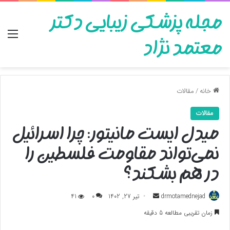
مجله پزشکی زیبایی دکتر
منو
معتمد نژاد
خانه
/
مقالات
مقالات
میدل ایست مانیتور: چرا اسرائیل
نمی‌تواند مقاومت فلسطین را
در هم بشکند؟
ارسال
drmotamednejad
تیر 27, 1402
0
41
به
زمان تقریبی مطالعه 5 دقیقه
ایمیل