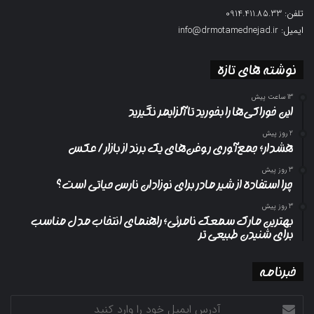
تلفن: 0914.411.85.33
ایمیل: info@drmotamednejad.ir
نوشته های تازه
13 ساعت پیش
این خوراکی‌ها را بخورید تا آلزایمر نگیرید
2 روز پیش
هشدار؛ جمع‌آوری روغن‌های یک برند از بازار/ عکس
3 روز پیش
چرا استفاده از شیر مادر برای نوزادان نارس حیاتی است؟
3 روز پیش
بهترین مارک سمعک نامرئی؛ راهنمای انتخاب مدل مناسب
برای شنیدن طبیعی تر
خبرنامه
آدرس