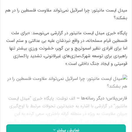
میدل ایست مانیتور: چرا اسرائیل نمی‌تواند مقاومت فلسطین را در هم
بشکند؟
پایگاه خبری میدل ایست مانیتور در گزارشی می‌نویسد: «برای ملت
فلسطین قیام مسلحانه، در واقع نبردشان علیه بی عدالتی و ستم است
اما برای افرادی نظیر اسموتریچ و بن گویر، خشونت ورزیِ بیشتر تنها
راهبردی برای توسعه شهرک‌سازی‌های غیرقانونی، تشدید پاکسازی
قومیتی و ایجاد جنگ داخلی است.»
فارس‌پلاس؛ دیگر رسانه‌ها –
الف نوشت: پایگاه خبری "میدل ایست
مانتیور" در گزارشی با اشاره به جدیدترین تحولات مرتبط با اوج‌گیری
جریان مقاومت به ویژه در منطقه کرانه باختری، سعی کرده به این
سؤال محوری پاسخ دهد که چرا اسرائیل قادر نیست تا جریان مقاومت
در فلسطین را شکست دهد؟
نمایش بیشتر