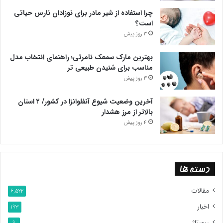
بیشتر تنها راهبردی برای توسعه شهرک سازی های غیرقانونی، تشدید
چرا استفاده از شیر مادر برای نوزادان نارس حیاتی
پاکسازی قومیتی و ایجاد جنگ داخلی است.»
است؟
3 روز پیش
پایان پیام/ت
بهترین مارک سمعک نامرئی؛ راهنمای انتخاب مدل
*لینک:
مناسب برای شنیدن طبیعی تر
3 روز پیش
https://www.middleeastmonitor.com/20230627-the-armed-
آخرین وضعیت شیوع آنفلوانزا در کشور/ ۲ استان
revolt-why-israel-cannot-crush-the-resistance-in-palestine/
بالاتر از مرز هشدار
4 روز پیش
دسته ها
مقالات
6,522
اخبار
193
رپورتاژ
9