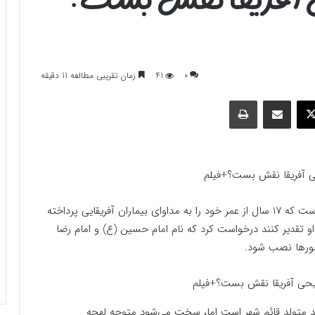
0
41
زمان تقریبی مطالعه 11 دقیقه
وک
ایکس
اشتراک گذاری با ایمیل
چاپ
ی آفریقا نقش بست؟+فیلم
دکتر ناصر عمادی پزشک بدون مرز و متخصص پوستی است که 17 سال از عمر خود را به مداوای بیماران آفریقایی پرداخته
 تقدیر کنند درخواست کرد که نام امام حسین (ع) و امام رضا
ورها نصب شود.
د متولد قائم شهر است اما، سخت می‌شود متوجه لهجه