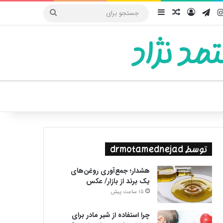
یوب
اینستاگرام
تلگرام
ورود
سایدبار
نوشته تصادفی
جستجو
برای
مد نژاد
ییر پوسته
توسط drmotamednejad
هشدار؛ جمع‌آوری روغن‌های
یک برند از بازار/ عکس
15 ساعت پیش
چرا استفاده از شیر مادر برای