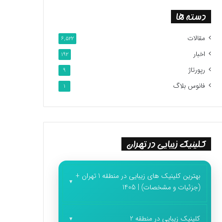
دسته ها
مقالات
6,522
اخبار
192
رپورتاژ
9
فانوس بلاگ
1
کلینیک زیبایی در تهران
بهترین کلینیک های زیبایی در منطقه 1 تهران +
(جزئیات و مشخصات) | 1405
کلینیک زیبایی در منطقه 2