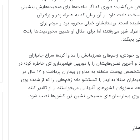
خن می‌گشاید؛ طوری که اگر ساعت‌ها پای صحبت‌هایش بنشینی
سخت عادت دارد. از آن زمان که به همراه پدر و برادرش
شیده است. روستایشان خیلی محروم بود و مردم برای
‌طرف شهر می‌رفتند؛ اما برای امثال او همین محرومیت‌ها باعث
ی بجگند.
ی خودش، زخم‌های همرزمانش را مداوا کرده؛ سراغ جانبازان
و آخرین نفس‌هایشان را با دوربین فیلمبرداری‌اش خاطره کرد؛ در
زلزله بم حضور یافت و چندین ماه به عنوان تنها پزشک متخصص پوست منطقه به مداوای بیماران پرداخت و ۱۷ سال در
یماران مبتلا به ایدز را شستشو داد؛ زخم‌هایی را که از شدت بوی
م مسؤولان کشورهای آفریقایی می‌خواستند از او تقدیر کنند
بر روی بیمارستان‌های مسیحی نشین این کشورها نصب شود.
دار