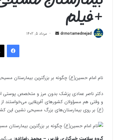
+فیلم
ارسال
drmotamednejad
مرداد 5, 1402
به
فیسب
ایمیل
نام امام حسین(ع) چگونه بر بزرگترین بیمارستان مسیح
و وقتی هم مسؤولان کشورهای آفریقایی می‌خواستند از او
(ع) بر روی بیمارستان‌های بزرگ مسیحی نشین این کش
گروه سلامت خبرگزاری فارس – محمد رضازاده:
می‌گوی