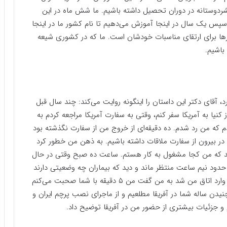
بشردوستانه در دوران تحصیل داشته باشیم. ما شش ماه در این
 سپس یک سال در اینجا آموزش می‌دهیم تا نام کشور ما در اینجا
‌ها برای ارتقای مناسبات خودشان است. ما که در کشوری شیعه
باشیم.
د، آقای دکتر این داستان را اینگونه روایت می‌کند: چند سال قبل
 کنیا به آمریکا سفر کنم، وقتی به سفارت آمریکا مراجعه کردم به
 که من رد شدم. ده دقیقه‌ای از خروج من از سفارت نگذشته بود
 در بیرون از سفارت ملاقات داشته باشیم. به ذهن من خطور کرد
تان HIV بگذارم تا آن‌ها ببینند که من کجا مشغول به کار هستم. ساعت ده صبح وقتی در حال
 حدود نیم ساعت منتظر ماند و دید که بیماران چه وضعیتی دارند
و من به چه کاری مشغول هستم. پس از نیم ساعت که وارد اتاق من شد به من گفت من ۵ دقیقه با شما صحبت می‌کنم
ن ساله شما در آفریقا مطلعیم و از ماجرای نصب پرچم ایران و
م و جزئیات بیشتری از حضور من در آفریقا توضیح داد.