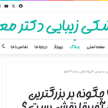
فیسبوک
ایکس
یوت
کی زیبایی دکتر معت
تغ
صفحه اصلی
وبلاگ
رپورتاژ
درباره ما
تماس با ما
ستان مسیحی آفریقا نقش بست؟+فیلم
چگونه بر بزرگترین
 آفریقا نقش بست؟