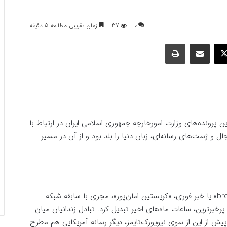
0
37
زمان تقریبی مطالعه 5 دقیقه
وک
ایکس
اشتراک گذاری با ایمیل
چاپ
ین پرونده‌های وزارت امورخارجه جمهوری اسلامی ایران در ارتباط با
ل و ژست‌های رسانه‌ای، زبان دنیا را بلد بود و از آن در مسیر
فارس‌پلاس؛ دیگر رسانه‌ها – ایرنا نوشت: «breaking news» یا خبر فوری، «کریستین امان‌پور»، مجری با سابقه شبکه
شنبه ۱۹ مرداد را به یکی از پرخبرترین، ساعات ماه‌های اخیر تبدیل کرد. تبادل زندانیان میان
ه پیش از این از سوی نیویورک‌تایمز، دیگر رسانه‌ آمریکایی هم مطرح