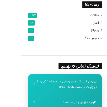
دسته ها
مقالات
6,522
اخبار
193
رپورتاژ
9
فانوس بلاگ
1
کلینیک زیبایی در تهران
بهترین کلینیک های زیبایی در منطقه 1 تهران +
(جزئیات و مشخصات) | 1405
کلینیک زیبایی در منطقه 2