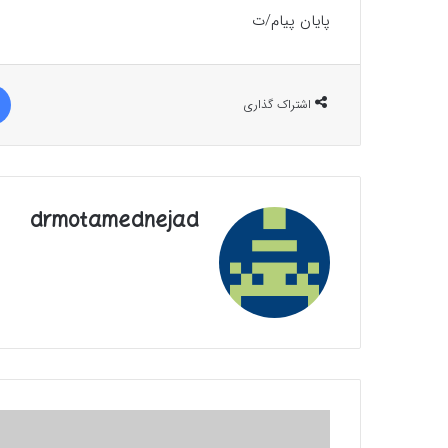
پایان پیام/ت
اشتراک گذاری
drmotamednejad
مشروطه
یک