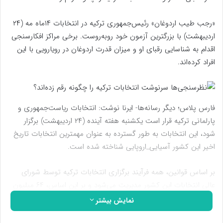
«رجب طیب اردوغان» رئیس‌جمهوری ترکیه در انتخابات ۱۴ماه مه (۲۴
اردیبهشت) با بزرگترین آزمون خود روبه‌روست. برخی مراکز افکارسنجی
اقدام به شناسایی رقبای او و میزان قدرت اردوغان در رویارویی با این
افراد کرده‌اند.
فارس پلاس؛ دیگر رسانه‌ها- ایرنا نوشت: انتخابات ریاست‌جمهوری و
پارلمانی ترکیه قرار است یکشنبه هفته آینده (۲۴ اردیبهشت) برگزار
شود، این انتخابات به طور گسترده به عنوان مهمترین انتخابات تاریخ
اخیر این کشور آسیایی_اروپایی شناخته شده است.
بر اساس قوانین، همه فرآیند برگزاری انتخابات ترکیه توسط شورای
عالی انتخابات این کشور مدیریت می‌شود و بر این اساس، ۶۴ میلیون
واجد شرایط رای دادن در ترکیه، برای انتخاب سیزدهمین رئیس‌جمهور
نمایش بیشتر
و ۶۰۰ نماینده بیست و هشتمین دوره پارلمان این کشور، پای