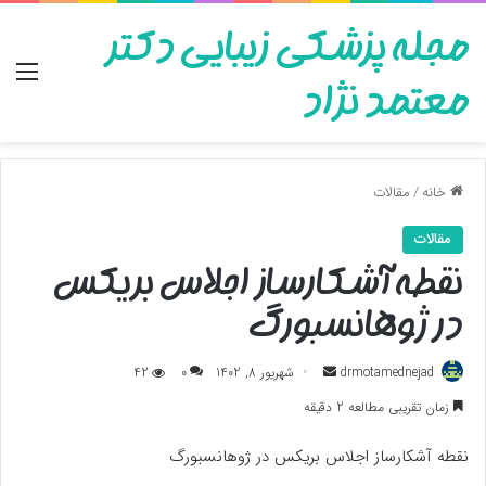
مجله پزشکی زیبایی دکتر
منو
معتمد نژاد
خانه
/
مقالات
مقالات
نقطه آشکارساز اجلاس بریکس
در ژوهانسبورگ
ارسال
drmotamednejad
شهریور 8, 1402
0
42
به
زمان تقریبی مطالعه 2 دقیقه
ایمیل
نقطه آشکارساز اجلاس بریکس در ژوهانسبورگ