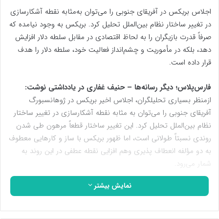
اجلاس بریکس در آفریقای جنوبی را می‌توان به‌مثابه نقطه آشکارسازی
در تغییر ساختار نظام بین‌الملل تحلیل کرد. بریکس به وجود نیامده که
صرفاً قدرت بازیگران را به لحاظ اقتصادی در مقابل سلطه دلار افزایش
دهد، بلکه در مأموریت و چشم‌انداز فعالیت خود، سلطه دلار را هدف
قرار داده است.
فارس‌پلاس؛ دیگر رسانه‌ها – حنیف غفاری در یادداشتی نوشت:
ازمنظر بسیاری تحلیلگران، اجلاس اخیر بریکس در ژوهانسبورگ
آفریقای جنوبی را می‌توان به مثابه نقطه آشکارسازی در تغییر ساختار
نظام بین‌الملل تحلیل کرد. این تغییر ساختار قطعاً مرهون طی شدن
روندی نسبتاً طولانی است، اما ظهور بریکس با ساز و کارهایی معطوف
به دو مؤلفه انعطاف پذیری وهم افزایی نقطه عطفی در این روند به
شمار می‌رود.
نمایش بیشتر
یکی از مهم‌ترین ویژگی‌های بریکس به چالش کشیدن ساختارهای
قدرت در نظام بین‌الملل است. پس از پایان جنگ جهانی دوم، ساختار
کلان امنیتی و اقتصادی را قدرت‌های پیروز و در رأس آنها آمریکا تعریف