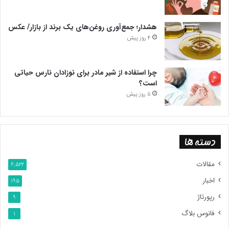
هشدار؛ جمع‌آوری روغن‌های یک برند از بازار/ عکس
4 روز پیش
چرا استفاده از شیر مادر برای نوزادان نارس حیاتی
است؟
5 روز پیش
دسته ها
مقالات
6,522
اخبار
195
رپورتاژ
9
فانوس بلاگ
1