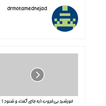
drmotamednejad
خورشید
بی‌غروب
(به
جای
گفت
و
شنود
)
خورشید بی‌غروب (به جای گفت و شنود )