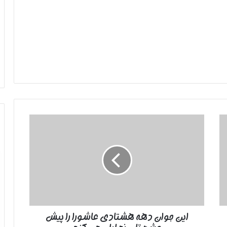
این
جوان
دهه
هشتادی
عاشورا
را
پیش
چشم‌تان
نمایان
این جوان دهه هشتادی عاشورا را پیش
می‌کند