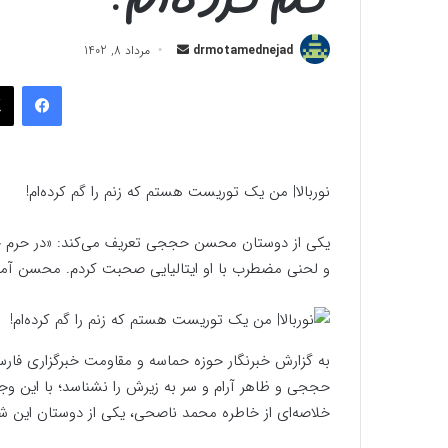
ارسال
drmotamednejad
مرداد 8, 1402
به
فیسب
ایمیل
نوربالا| من یک توریست هستم که زنم را گم کرده‌ام!
یکی از دوستان محسن حججی تعریف می‌کند: «در حرم جمک
و لحنی مضطرب با او ایتالیایی صحبت کردم. محسن آمد
به گزارش خبرنگار حوزه حماسه و مقاومت خبرگزاری فا
حججی و ظاهر آرام و سر به زیرش را نشناسد؛ با این و
خلاصه‌ای از خاطره محمد ناصحی،‌ یکی از دوستان این ش