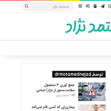
یوب
اینستاگرام
تلگرام
ورود
سایدبار
نوشته تصادفی
جستجو
برای
مد نژاد
ییر پوسته
توسط drmotamednejad
جمع آوری ۳ محصول
سلامت‌محور از بازار/ اسامی
21 ساعت پیش
بیماری‌ای که کسی فکر نمی‌کند