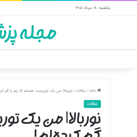
یکشنبه, 18 مرداد 1405
مجله پزش
خانه
/
مقالات
/
نوربالا| من یک توریست هستم که زنم را گم کرده
مقالات
نوربالا| من یک تو
گم کرده‌ام!