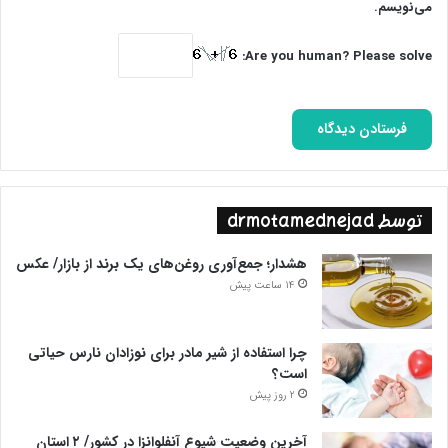
می‌کردند، در روند رشد جامعه جا ماندند و خود را بی‌دین یافتند.کسانی
می‌نویسم.
که دینداری حرفه‌ای و مهندسی ایمان را برنمی‌تافتند گله‌مند از
آزمون‌های الهی، سنگ به آینه می‌زنند.
Are you human? Please solve:
پایان پیام/ت
توسط drmotamednejad
هشدار؛ جمع‌آوری روغن‌های یک برند از بازار/ عکس
14 ساعت پیش
چرا استفاده از شیر مادر برای نوزادان نارس حیاتی
است؟
2 روز پیش
آخرین وضعیت شیوع آنفلوانزا در کشور/ ۲ استان