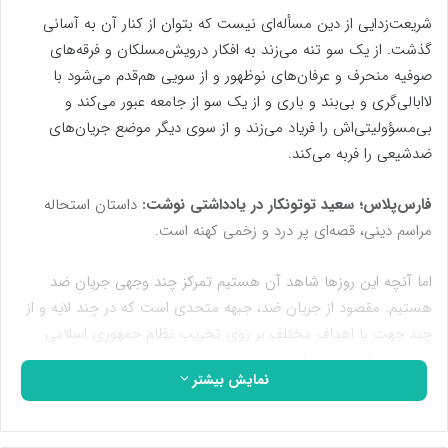
شریعت‌زدایی از دین مسأله‌ای نیست که بتوان از کنار آن به آسانی
گذشت. از یک سو تنه می‌زند به افکار درویش‌مسلکان و فرقه‌های
صوفیه منحرف و عرفان‌های نوظهور و از سویی هم‌قدم می‌شود با
لاابالی‌گری و بی‌بند و باری و از یک سو از جامعه عبور می‌کند و
بی‌مسؤولیتی‌اش را فریاد می‌زند و از سوی دیگر موضع جریان‌های
ضدشیعی را فربه می‌کند.
فارس‌پلاس؛ سعید توتونکار در یادداشتی نوشت:
داستان استحاله
مراسم دینی، قصه‌ای پر درد و زخمی کهنه است.
اما آنچه این روزها شاهد آن هستیم تمرکز چند وجهی جریان ضد
هستیم. مقصود از جریان ضد، جبهه متحدی است که در چند لایه و از
چند جهت با اهداف مختلف بر روی تخریب نظام جمهوری اسلامی
ایران متمرکز و هماهنگ و همراستا شده‌اند.
نمایش بیشتر
به طوری که در سال‌های اخیر به نوعی همپوشانی مسائل نیز دست
یافته‌اند و فصل مشترکی برای خود تعریف کرده‌اند.