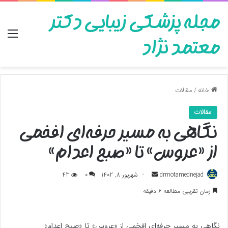
مجله پزشکی زیبایی دکتر
منو
معتمد نژاد
خانه
/
مقالات
مقالات
نگاهی به مسیر حرفه‌ای افخمی
از «عروس» تا «صبح اعدام»
ارسال
drmotamednejad
شهریور 8, 1402
0
43
به
زمان تقریبی مطالعه 6 دقیقه
ایمیل
نگاهی به مسیر حرفه‌ای افخمی از «عروس» تا «صبح اعدام»