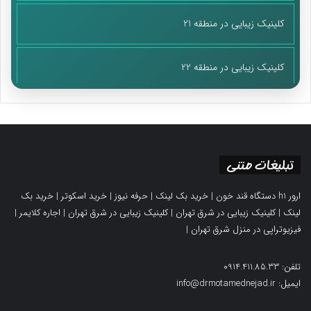
کلینیک زیبایی در منطقه 21
کلینیک زیبایی در منطقه 22
تبلیغات متنی
ارور h1 دستگاه قند خون
|
خرید بک لینک
|
حرفه نیوز
|
خرید اسکوتر
|
خرید بک
لینک
|
کلینیک زیبایی در شرق تهران
|
کلینیک زیبایی در شرق تهران
|
اجاره کلایمر
|
فیزیوتراپی در منزل شرق تهران
|
تلفن: 0914.411.85.33
ایمیل: info@drmotamednejad.ir