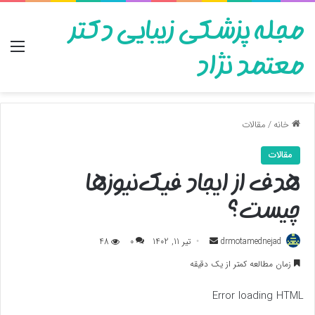
مجله پزشکی زیبایی دکتر
منو
معتمد نژاد
خانه
/
مقالات
مقالات
هدف از ایجاد فیک‌نیوزها
چیست؟
ارسال
drmotamednejad
تیر 11, 1402
0
48
به
زمان مطالعه کمتر از یک دقیقه
ایمیل
Error loading HTML