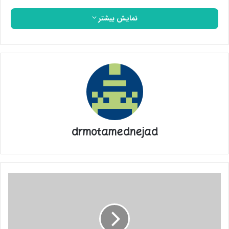
نمایش بیشتر
drmotamednejad
خشونت
پلیس؛
فرانسه
را
تا