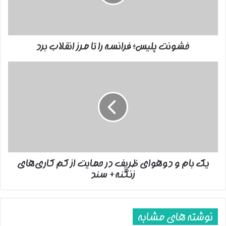
مرز
انقلاب
برد
خشونت پلیس؛ فرانسه را تا مرز انقلاب برد
یک
بام
و
دوهوای
ظریف
در
حمایت
از
کم
یک بام و دوهوای ظریف در حمایت از کم کاری‌های
کاری‌های
زنگنه+ سند
زنگنه+
سند
نوشته های مشابه