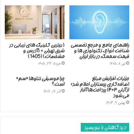
راهنمای جامع و مرجع تخصصی
( برترین کلینیک های زیبایی در
شناخت انواع، تکنولوژی ها و
شرق تهران + (آدرس و
قیمت سمعک در بازار ایران
مشخصات) | 1405 )
تیر 8, 1405
خرداد 23, 1405
جزئیات افزایش مبلغ
چرا موسیقی تتلوها «سم»
اضافه‌کاری پرستاران اعلام شد؛
است؟
از آبان ۱۴۰۳ پرداخت‌ها آغاز
آذر 17, 1402
می‌شود
بهمن 9, 1403
دیدگاهتان را بنویسید