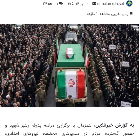
ارسال
drmotamednejad
تیر 14, 1405
0
24
به
زمان تقریبی مطالعه 2 دقیقه
ایمیل
به گزارش خبرآنلاین،
همزمان با برگزاری مراسم بدرقه رهبر شهید و
حضور گسترده مردم در مسیرهای مختلف، نیروهای امدادی،