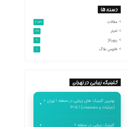
دسته ها
مقالات
6,522
اخبار
192
رپورتاژ
9
فانوس بلاگ
1
کلینیک زیبایی در تهران
بهترین کلینیک های زیبایی در منطقه 1 تهران +
(جزئیات و مشخصات) | 1405
کلینیک زیبایی در منطقه 2