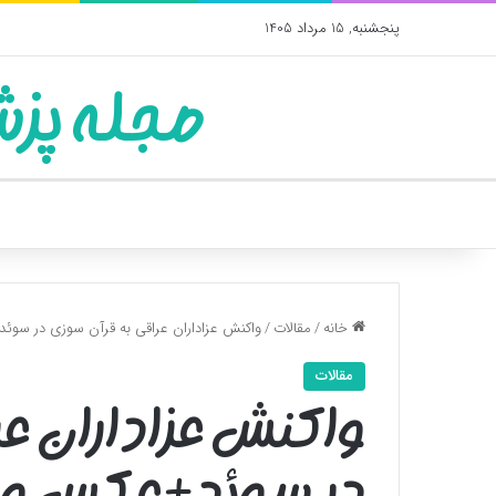
پنجشنبه, 15 مرداد 1405
مجله پزش
خانه
/
مقالات
/
واکنش عزاداران عراقی به قرآن سوزی در سوئ
مقالات
واکنش عزاداران ع
در سوئد+عکس و 