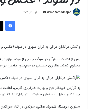
ارسال
drmotamednejad
تیر 31, 1402
به
فیسب
ایمیل
واکنش عزاداران عراقی به قرآن سوزی در سوئد+عکس و ف
پس از اهانت به قرآن در سوئد، جمعی از مردم عراق در 
محکوم کردند. عزاداران حسینی در حرم‌های مقدس در حالی ک
به گزارش خبرنگار حج و زیارت خبرگزاری فارس، اهانت به
این کشور مقابل ساختمان سفارت عراق پنج‌شنبه ۲۹ تیرماه اتفاق افتاد.
«سلوان مومیکا» شهروند عراقی، سوئدی در کنار سوزاندن