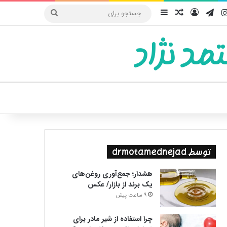
یوب
اینستاگرام
تلگرام
ورود
سایدبار
نوشته تصادفی
جستجو
برای
مد نژاد
ییر پوسته
توسط drmotamednejad
هشدار؛ جمع‌آوری روغن‌های
یک برند از بازار/ عکس
9 ساعت پیش
چرا استفاده از شیر مادر برای