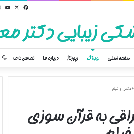
فیسبوک
ایکس
یوت
کی زیبایی دکتر معت
تغ
صفحه اصلی
وبلاگ
رپورتاژ
درباره ما
تماس با ما
د+عکس و فیلم
راقی به قرآن سوزی
فیلم