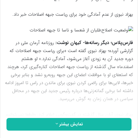
بهزاد نبوی از عدم آمادگی خود برای ریاست جبهه اصلاحات خبر داد.
فارس‌پلاس؛ دیگر رسانه‌ها- کیهان نوشت:
روزنامه آرمان ملی در
گزارشی آورده؛ بهزاد نبوی گفته است «برای ریاست جبهه اصلاحات که
دوره جدید آن به زودی آغاز می‌شود، آمادگی ندارد.» او هشتم
اسفندماه سال گذشته از ریاست جبهه اصلاحات کناره‌گیری کرد، هرچند
که استعفای او با موافقت اعضای این جبهه روبه‌رو نشد و بنابر برخی
خبرها، لابی‌ها برای راضی کردن نبوی برای ماندن در راس تا امروز ادامه
داشته اما برخی گمانه‌زنی‌ها درباره رئیس جدید این جبهه در محافل
سیاسی در همان زمان به گوش می‌رسید.
بهزاد نبوی آبان سال گذشته در گفت‌وگویی اعلام کرد: «قطعا نمی‌توانیم
با معترضان کف خیابان که شعارهای براندازانه می‌دهند، همسو شویم.
نمایش بیشتر
بحث محافظه‌کاری نیست؛ ما شعارهای آنان را قبول نداریم. ما