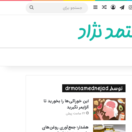
یوب
اینستاگرام
تلگرام
ورود
سایدبار
نوشته تصادفی
جستجو
برای
مد نژاد
ییر پوسته
توسط drmotamednejad
این خوراکی‌ها را بخورید تا
آلزایمر نگیرید
22 ساعت پیش
هشدار؛ جمع‌آوری روغن‌های