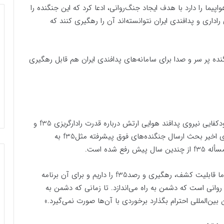
یما را دارد با هدف ایجاد جنگ‌روانی، ادعا کرد که این جنگنده را
راداری و پدافندی ایران نتوانسته‌اند آن را رهگیری کنند که
گنده پر سر و صدا برای سامانه‌های پدافندی ایران هم قابل رهگیری
امیر صمد آقامحمدی رئیس سازمان تحقیقات و جهاد خودکفایی نیروی پدافند هوایی ارتش درباره قدرت رادارگریزی f35 و
مقابله سامانه‌های پدافندی ایران اظهار داشت: «در روزهای اخیر بحث ارسال جنگنده‌های فوق پیشرفته مثلf35 به
 شده است.
امروز بحث ما هواپیماهایی هستند که آنها را نام نبردم. ما قابلیت کشف، رهگیری و رصدf35 را داریم و برای آن برنامه
وانی است که دشمن به راه می‌اندازد. تا زمانی که دشمن به
 بین‌المللی احترام بگذارد برخوردی با آن‌ها صورت نمی‌گیرد.»