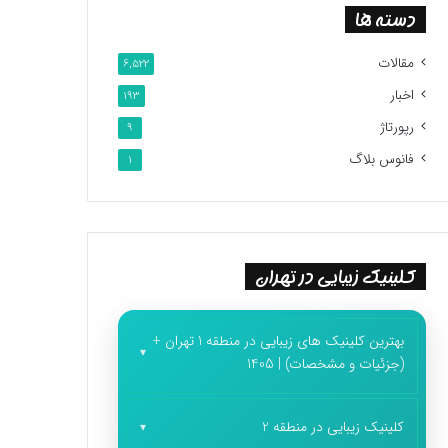
دسته ها
مقالات
6,522
اخبار
193
رپورتاژ
9
فانوس بلاگ
1
کلینیک زیبایی در تهران
بهترین کلینیک های زیبایی در منطقه 1 تهران +
(جزئیات و مشخصات) | 1405
کلینیک زیبایی در منطقه 2