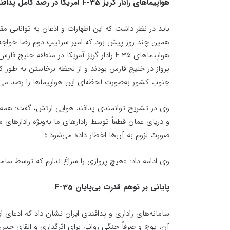
هواپیماهای رادار گریز F-35 آمریکا در رصد کامل پدافند ارتش
باید در نظر داشت که این اظهارات و اذعان به توانایی مق
همین چند روز پیش بود که امیر سرتیپ دوم رضا خواجه، 
هواپیماهای F-۳۵ رادار گریز آمریکا در منطقه 
پرواز در خلیج فارس بودند و از لحظه برخاستن به طور ک
جنوب کشور به‌صورت لحظه‌ای این هواپیماها را رصد می‌ک
وی در تشریح توانمندی پدافند هوایی ارتش، گفت: همه پ
و دریای عمان قطعاً توسط رادارهای ما به‌ویژه رادارها
صورت لزوم به آن‌ها اخطار داده می‌شود.»
وی ادامه داد:‌ «هیچ پروازی را سراغ ندارم که توسط سا
پایانی بر توهم قدرت بی‌پایان F-35
سامانه‌های راداری و پدافندی ایران نشان داد که ادعای ا
آن، پوچ و صرفاً جنگی روانی برای اثرگذاری و القای حس