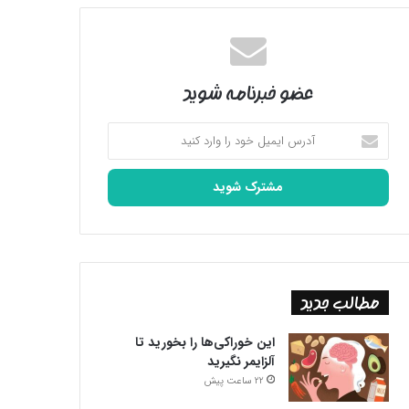
عضو خبرنامه شوید
آدرس
ایمیل
خود
را
وارد
کنید
مطالب جدید
این خوراکی‌ها را بخورید تا
آلزایمر نگیرید
22 ساعت پیش