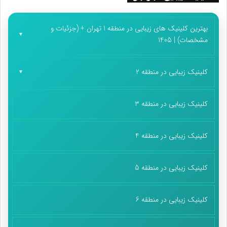
آب می‌آورد. شانه‌هایش را ماساژ می‌داد. و ابو مهدی دست روی
سینه‌اش گذاشته بود و یک نفس می‌گفت: «نجف … »
بهترین کلینیک های زیبایی در منطقه 1 تهران + (جزئیات و
مشخصات) | 1405
پدری در خانه پدری
کلینیک زیبایی در منطقه 2
محسن رسیده بود مرز بصره که ابو مهدی به نجف رسید. چشم‌ و
دلش روشن شده بود. عادت نداشت به ام مهدی امر و نهی کند و
لباس‌هایش را خودش می‌شست. خانه یکی از عزیزان عراقی رفته
کلینیک زیبایی در منطقه 3
بودند. ام مهدی کنارش ایستاد: «دلت آرام گرفت ابو مهدی؟» اشک،
محاسن ابو مهدی را تر کرده بود و سر تکان داد. تشت را کشید.
کلینیک زیبایی در منطقه 4
لباس‌هایش را از کوله درآورد و با تمام جانش چنگ زد. ام مهدی
برگشت قسمت زنانه. ابو مهدی همان‌طور که لباس‌هایش را چنگ
کلینیک زیبایی در منطقه 5
می‌زد کمی صدایش را بلند کرد: «غسل زیارت کنم ان‌شالله می‌رویم
زیارت» صاحب خانه به استقبالش دوید.
کلینیک زیبایی در منطقه 6
دلداری دادن برادران عراقی به محسن پسر ابو مهدی