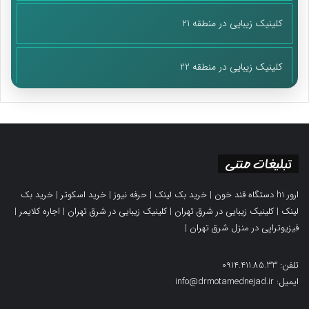
کلینیک زیبایی در منطقه 21
کلینیک زیبایی در منطقه 22
تبلیغات متنی
ارور h1 دستگاه قند خون
|
خرید بک لینک
|
حرفه نیوز
|
خرید اسکوتر
|
خرید بک
لینک
|
کلینیک زیبایی در شرق تهران
|
کلینیک زیبایی در شرق تهران
|
اجاره کلایمر
|
فیزیوتراپی در منزل شرق تهران
|
تلفن: 0914.411.85.33
ایمیل: info@drmotamednejad.ir