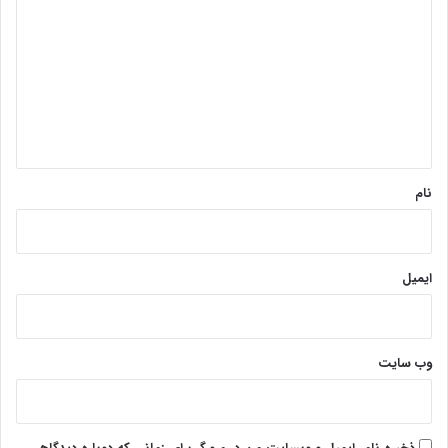
ی
د
گ
ا
ه
*
نام
ایمیل
وب‌ سایت