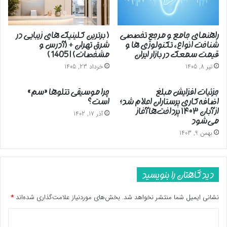
راهنمای جامع و مرجع تخصصی
( برترین کلینیک های زیبایی در
شناخت انواع، تکنولوژی ها و
شرق تهران + (آدرس و
قیمت سمعک در بازار ایران
مشخصات) | 1405 )
تیر 8, 1405
خرداد 23, 1405
جزئیات افزایش مبلغ
چرا موسیقی تتلوها «سم»
اضافه‌کاری پرستاران اعلام شد؛
است؟
از آبان ۱۴۰۳ پرداخت‌ها آغاز
آذر 17, 1402
می‌شود
بهمن 9, 1403
دیدگاهتان را بنویسید
نشانی ایمیل شما منتشر نخواهد شد.
بخش‌های موردنیاز علامت‌گذاری شده‌اند
*
د