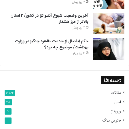
2 روز پیش
[8]:nysun.com/article/time-for-the-west-to-choose-iran-or-
آخرین وضعیت شیوع آنفلوانزا در کشور/ ۲ استان
ukraine
بالاتر از مرز هشدار
2 روز پیش
[9]:isis-online.org/uploads/iaea-
حکم انفصال از خدمت طاهره چنگیز در وزارت
reports/documents/Analysis_of_Feb_2023_IAEA_Iran_Verificati
بهداشت/ موضوع چه بود؟
on_Report_March_3_2023_Final.pdf
3 روز پیش
[10]:p.dw.com/p/4TduA
پایان پایام/.
دسته ها
مقالات
6,522
اخبار
192
رپورتاژ
9
فانوس بلاگ
1