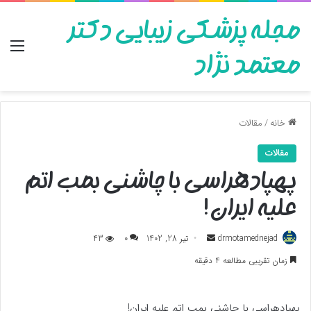
مجله پزشکی زیبایی دکتر
منو
معتمد نژاد
خانه
/
مقالات
مقالات
پهپادهراسی با چاشنی بمب اتم
علیه ایران!
ارسال
drmotamednejad
تیر 28, 1402
0
43
به
زمان تقریبی مطالعه 4 دقیقه
ایمیل
پهپادهراسی با چاشنی بمب اتم علیه ایران!