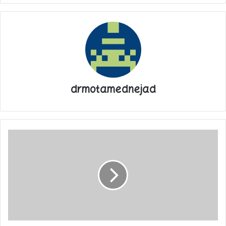
چند پرتابی ایجاد کرده است. این فناوری جدیدی است که طی آن از
چندین پهپاد برای حمله به اهداف استفاده می‌شود. این پهپاد در سال
۲۰۲۱ رونمایی شد. آنچه که این پهپاد را از دیگر پهپادها متمایز کرده
است قیمت اقتصادی آن و میزان تخریب این پهپاد است.پهپاد ۱۳۶
دارای سرجنگی با وزن ۵۰ کیلوگرم (جنس فلزی ۹ کیلوگرم و مواد
منفجره ۴۱ کیلوگرمی) است. حداکثر برد اعلام شده "پهپاد کامیکاز" ۲۰۰۰
کیلومتر است.
drmotamednejad
۹
شهریور
روز
قزوین؛
هر
آنچه
میزان تخریب پهپاد انتحاری شاهد ۱۳۶
که
باید
از
تا کنون سه کشور از پهپاد شاهد ۱۳۶ کپی‌برداری کرده‌اند: