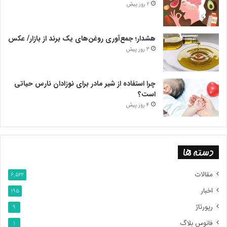
2 روز پیش
هشدار؛ جمع‌آوری روغن‌های یک برند از بازار/ عکس
3 روز پیش
چرا استفاده از شیر مادر برای نوزادان نارس حیاتی
است؟
4 روز پیش
دسته ها
مقالات
6,522
اخبار
195
رپورتاژ
9
فانوس بلاگ
1