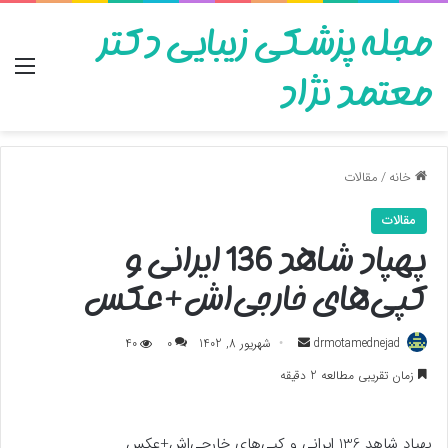
مجله پزشکی زیبایی دکتر
منو
معتمد نژاد
خانه
/
مقالات
مقالات
پهپاد شاهد 136 ایرانی و
کپی‌های خارجی‌اش+عکس
ارسال
drmotamednejad
شهریور 8, 1402
0
40
به
زمان تقریبی مطالعه 2 دقیقه
ایمیل
پهپاد شاهد 136 ایرانی و کپی‌های خارجی‌اش+عکس