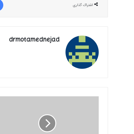
اشتراک گذاری
drmotamednejad
سپاه
ماهواره‌های
سنگین‌تر
در
مدار
زمین