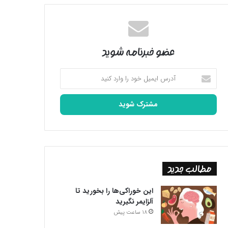
عضو خبرنامه شوید
آدرس
ایمیل
خود
را
وارد
کنید
مطالب جدید
این خوراکی‌ها را بخورید تا
آلزایمر نگیرید
18 ساعت پیش