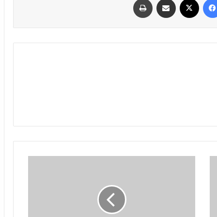
محاکمه
در
آمریکا؛
تبرئه
در
تهران