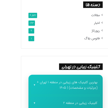
دسته ها
مقالات
6,522
اخبار
193
رپورتاژ
9
فانوس بلاگ
1
کلینیک زیبایی در تهران
بهترین کلینیک های زیبایی در منطقه 1 تهران +
(جزئیات و مشخصات) | 1405
کلینیک زیبایی در منطقه 2