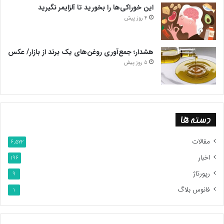
این خوراکی‌ها را بخورید تا آلزایمر نگیرید
4 روز پیش
هشدار؛ جمع‌آوری روغن‌های یک برند از بازار/ عکس
5 روز پیش
دسته ها
مقالات
6,522
اخبار
196
رپورتاژ
9
فانوس بلاگ
1