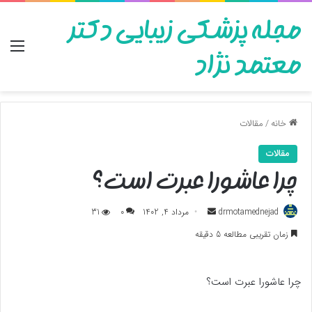
مجله پزشکی زیبایی دکتر
منو
معتمد نژاد
خانه
/
مقالات
مقالات
چرا عاشورا عبرت است؟
ارسال
drmotamednejad
مرداد 4, 1402
0
31
به
زمان تقریبی مطالعه 5 دقیقه
ایمیل
چرا عاشورا عبرت است؟