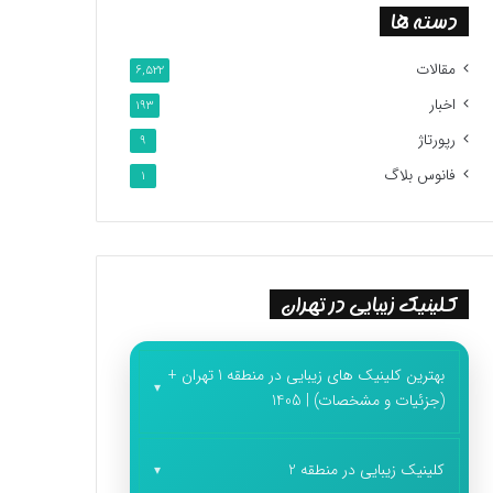
دسته ها
مقالات
6,522
اخبار
193
رپورتاژ
9
فانوس بلاگ
1
کلینیک زیبایی در تهران
بهترین کلینیک های زیبایی در منطقه 1 تهران +
(جزئیات و مشخصات) | 1405
کلینیک زیبایی در منطقه 2