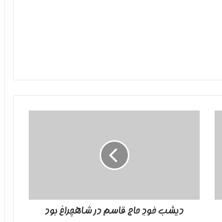
دیشب
خودِ
حاج
قاسم
در
شاهچراغ
بود
دیشب خودِ حاج قاسم در شاهچراغ بود