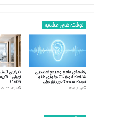
نوشته های مشابه
راهنمای جامع و مرجع تخصصی
( برترین کلین
شناخت انواع، تکنولوژی ها و
تهران + (آد
قیمت سمعک در بازار ایران
1405 )
تیر 8, 1405
خرداد 23, 1405