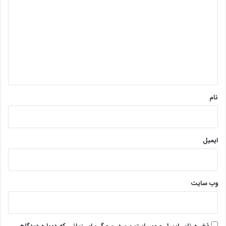
ی
د
گ
ا
ه
*
نام
ایمیل
وب‌ سایت