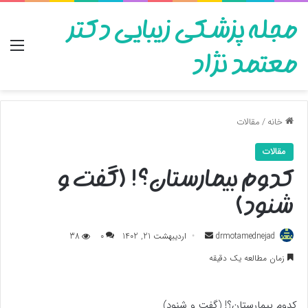
مجله پزشکی زیبایی دکتر
منو
معتمد نژاد
خانه
/
مقالات
مقالات
کدوم بیمارستان؟! (گفت و
شنود)
ارسال
drmotamednejad
اردیبهشت 21, 1402
0
38
به
زمان مطالعه یک دقیقه
ایمیل
کدوم بیمارستان؟! (گفت و شنود)