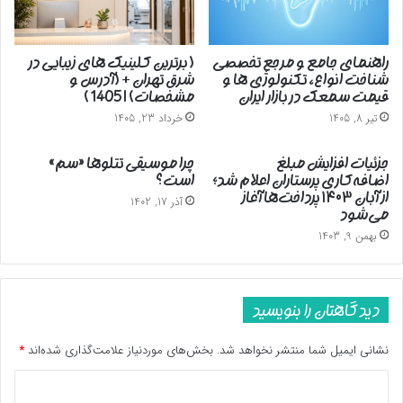
راهنمای جامع و مرجع تخصصی
( برترین کلینیک های زیبایی در
شناخت انواع، تکنولوژی ها و
شرق تهران + (آدرس و
قیمت سمعک در بازار ایران
مشخصات) | 1405 )
تیر 8, 1405
خرداد 23, 1405
جزئیات افزایش مبلغ
چرا موسیقی تتلوها «سم»
اضافه‌کاری پرستاران اعلام شد؛
است؟
از آبان ۱۴۰۳ پرداخت‌ها آغاز
آذر 17, 1402
می‌شود
بهمن 9, 1403
دیدگاهتان را بنویسید
نشانی ایمیل شما منتشر نخواهد شد.
بخش‌های موردنیاز علامت‌گذاری شده‌اند
*
د