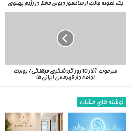
یک نمونه جالب از سانسور دیوان حافظ در رژیم پهلوی
پهلوی
گفتند؛ سردخانه!
خبر
پایان پیام/ت
خوب|
آغاز
10
روز
گردشگری
فرهنگی/
روایت
ادامه
خبر خوب| آغاز 10 روز گردشگری فرهنگی/ روایت
دار
ادامه دار قهرمانی‌ ایرانی‌ها
قهرمانی‌
ایرانی‌ها
نوشته های مشابه