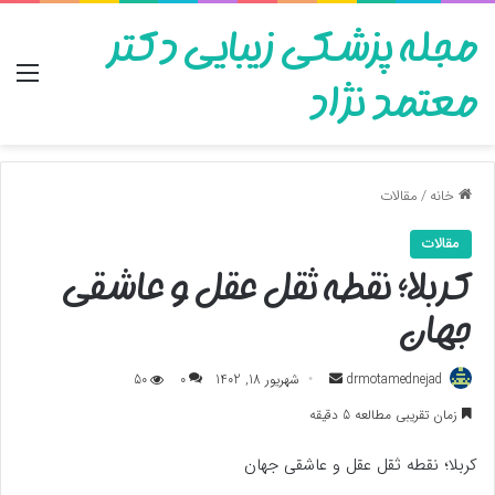
مجله پزشکی زیبایی دکتر
منو
معتمد نژاد
خانه
/
مقالات
مقالات
کربلا؛ نقطه ثقل عقل و عاشقی
جهان
ارسال
drmotamednejad
شهریور 18, 1402
0
50
به
زمان تقریبی مطالعه 5 دقیقه
ایمیل
کربلا؛ نقطه ثقل عقل و عاشقی جهان