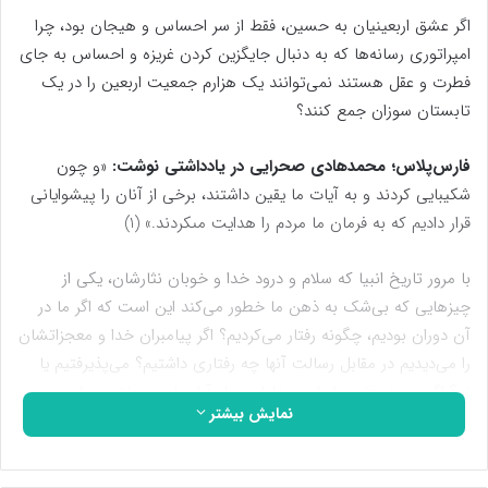
اگر عشق اربعینیان به حسین، فقط از سر احساس و هیجان بود، چرا
امپراتوری رسانه‌ها که به دنبال جایگزین کردن غریزه و احساس به جای
فطرت و عقل هستند نمی‌توانند یک هزارم جمعیت اربعین را در یک
تابستان سوزان جمع کنند؟
فارس‌پلاس؛ محمدهادی صحرایی در یادداشتی نوشت:
«و چون
شکیبایى کردند و به آیات ما یقین داشتند، برخى از آنان را پیشوایانى
قرار دادیم که به فرمان ما مردم را هدایت مى‏کردند.» (1)
با مرور تاریخ انبیا که سلام و درود خدا و خوبان نثارشان، یکی از
چیزهایی که بی‌شک به ذهن ما خطور می‌کند این است که اگر ما در
آن دوران بودیم، چگونه رفتار می‌کردیم؟ اگر پیامبران خدا و معجزاتشان
را می‌دیدیم در مقابل رسالت آنها چه رفتاری داشتیم؟ می‌پذیرفتیم یا
نه؟ اگر می‌پذیرفتیم با طیب خاطر و دل آرام یا به سختی و با چون و
نمایش بیشتر
چرا؟ اوامرشان را تمکین یا در آنها تردید می‌کردیم؟ می‌شود کسی
توفان نوح ببیند و خاشع نشود؟ یا گلستان شدن آتش نمرود برای
ابراهیم را ببیند و خاضع نگردد؟ می‌شود معجزات دوازده‌گانه موسای