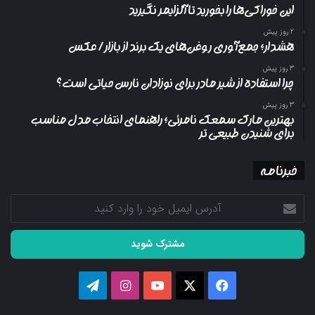
این خوراکی‌ها را بخورید تا آلزایمر نگیرید
2 روز پیش
هشدار؛ جمع‌آوری روغن‌های یک برند از بازار/ عکس
3 روز پیش
چرا استفاده از شیر مادر برای نوزادان نارس حیاتی است؟
3 روز پیش
بهترین مارک سمعک نامرئی؛ راهنمای انتخاب مدل مناسب
برای شنیدن طبیعی تر
خبرنامه
آدرس
ایمیل
خود
را
وارد
کنید
فیسبوک
ایکس
یوتیوب
اینستاگرام
تلگرام