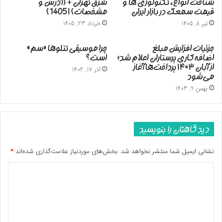
شناخت انواع، تکنولوژی ها و
شرق تهران + (آدرس و
قیمت سمعک در بازار ایران
مشخصات) | 1405 )
تیر 8, 1405
خرداد 23, 1405
جزئیات افزایش مبلغ
چرا موسیقی تتلوها «سم»
اضافه‌کاری پرستاران اعلام شد؛
است؟
از آبان ۱۴۰۳ پرداخت‌ها آغاز
آذر 17, 1402
می‌شود
بهمن 9, 1403
دیدگاهتان را بنویسید
نشانی ایمیل شما منتشر نخواهد شد.
بخش‌های موردنیاز علامت‌گذاری شده‌اند
*
د
ی
د
گ