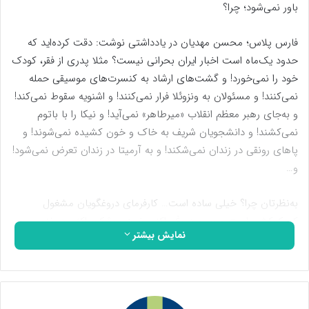
باور نمی‌شود؛ چرا؟
فارس پلاس؛ محسن مهدیان در یادداشتی نوشت: دقت کرده‌اید که
حدود یک‌ماه است اخبار ایران بحرانی نیست؟ مثلا پدری از فقر، کودک
خود را نمی‌خورد! و گشت‌های ارشاد به کنسرت‌های موسیقی حمله
نمی‌کنند! و مسئولان به ونزوئلا فرار نمی‌کنند! و اشنویه سقوط نمی‌کند!
و به‌جای رهبر معظم انقلاب «میرطاهر» نمی‌آید! و نیکا را با باتوم
نمی‌کشند! و دانشجویان شریف به خاک و خون کشیده نمی‌شوند! و
پاهای رونقی در زندان نمی‌شکند! و به آرمیتا در زندان تعرض نمی‌شود!
و…
به‌نظرتان چرا؟ خیلی ساده است… کارفرمای دروغگویان مشغول
کودک‌کشی است و جیره دروغ‌پراکنی خرج موشک‌پراکنی در غزه
نمایش بیشتر
می‌شود.
اما ماجرا از این دقیق‌تر است؛ واقعیت این است که رهزن‌های رسانه‌ای
همچنان در ایران مشغول کارند اما دروغ‌هایشان باور نمی‌شود؛ چرا؟