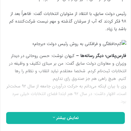
رئیس دولت سابق، با انتقاد از متولیان انتخابات گفت: ظاهراً بعد از
۹۸ فکر کردند که آب از سرشان گذشته و مهم نیست شرکت‌کننده کم
باشد یا زیاد.
فارس‌پلاس؛ دیگر رسانه‌ها –
کیهان نوشت: حسن روحانی در دیدار
وزیران و معاونان دولت سابق گفت: من بر مبنای تکلیف و وظیفه در
انتخابات ثبت‌نام کردم. شخصا معتقدم نباید انقلاب و نظام را رها
کنیم. هیچ راهی هم جز صندوق رای نداریم.
وی با بیان اینکه می‌دانم به حرکت درآوردن جامعه از سال ۹۲ سخت‌تر
است، اظهار داشت: در سال ۹۲ هم ابتدا فضای انتخابات خیلی سرد
بود.
یعنی آنچه در ۹۸ و ۱۴۰۰ عمل کردند، بنا بود ابتدا در ۹۲ انجام دهند که
نمایش بیشتر
موفق نشدند. رد صلاحیت آقای‌هاشمی هم در آن سال یأس را بیشتر