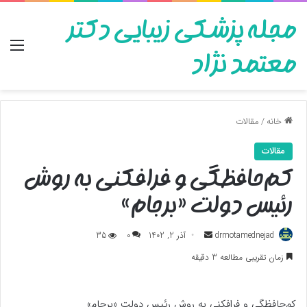
مجله پزشکی زیبایی دکتر
منو
معتمد نژاد
خانه
/
مقالات
مقالات
کم‌حافظگی و فرافکنی به روش
رئیس دولت «برجام»
ارسال
drmotamednejad
آذر 2, 1402
0
35
به
زمان تقریبی مطالعه 3 دقیقه
ایمیل
کم‌حافظگی و فرافکنی به روش رئیس دولت «برجام»