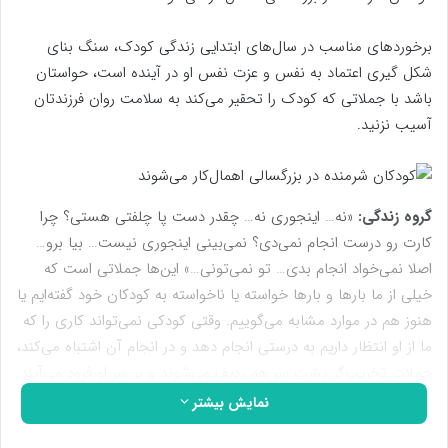
برخوردهای مناسب در سال‌های ابتدایی زندگی کودک، سنگ بنای
شکل گیری اعتماد به نفس و عزت نفس او در آینده است، حواستان
باشد با جملاتی که کودک را تحقیر می‌کند به سلامت روان فرزندتان
آسیب نزنید.
گروه زندگی:
«نه… اینجوری نه… چقدر دست پا چلفتی هستی؟ چرا
کارت رو درست انجام نمی‌دی؟ نمی‌بینی اینجوری نیست… بیا برو…
اصلا نمی‌خواد انجام بدی… تو نمی‌تونی…» این‌ها جملاتی است که
خیلی از ما بارها و بارها خواسته یا ناخواسته به کودکان خود گفته‌ایم یا
هنوز هم در موارد مشابه می‌گوییم. وقتی کودکی نمی‌تواند کاری را که
ما از او انتظار داریم به درستی انجام دهد و در انجام آن اشتباه می‌کند،
جملات تخریب‌گر پشت سر هم ردیف می‌شوند و بر سر او فرود می‌آیند:
«تو نمی‌تونی، دست پا چلفتی، خودم انجام می‌دم نمی‌خواد دیگه
نمایش بیشتر
دست بزنی و…»