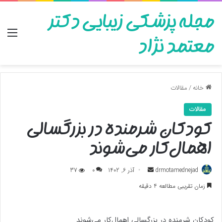
مجله پزشکی زیبایی دکتر
منو
معتمد نژاد
خانه
/
مقالات
مقالات
کودکان شرمنده در بزرگسالی
اهمال‌کار می‌شوند
ارسال
drmotamednejad
آذر 6, 1402
0
37
به
زمان تقریبی مطالعه 4 دقیقه
ایمیل
کودکان شرمنده در بزرگسالی اهمال‌کار می‌شوند