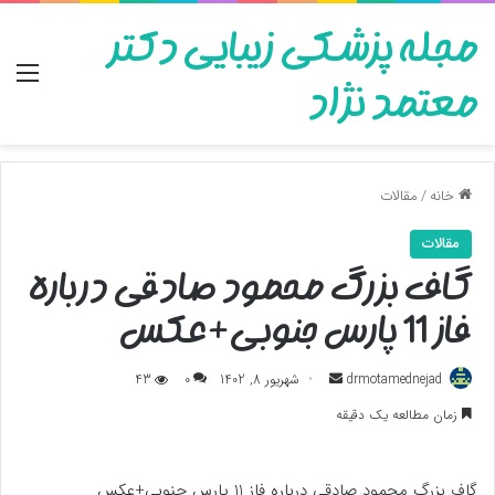
مجله پزشکی زیبایی دکتر
منو
معتمد نژاد
خانه
/
مقالات
مقالات
گاف بزرگ محمود صادقی درباره
فاز 11 پارس جنوبی+عکس
ارسال
drmotamednejad
شهریور 8, 1402
0
43
به
زمان مطالعه یک دقیقه
ایمیل
گاف بزرگ محمود صادقی درباره فاز 11 پارس جنوبی+عکس