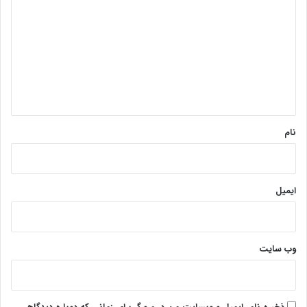
ی
د
گ
ا
ه
*
نام
ایمیل
وب‌ سایت