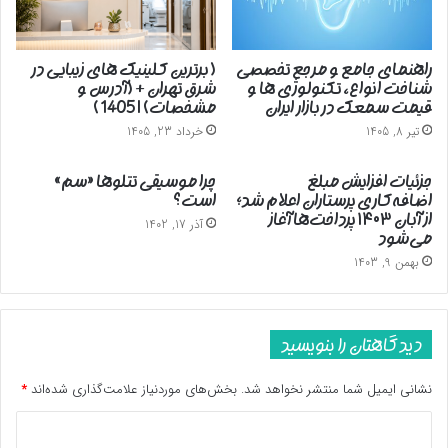
راهنمای جامع و مرجع تخصصی
( برترین کلینیک های زیبایی در
شناخت انواع، تکنولوژی ها و
شرق تهران + (آدرس و
قیمت سمعک در بازار ایران
مشخصات) | 1405 )
تیر 8, 1405
خرداد 23, 1405
جزئیات افزایش مبلغ
چرا موسیقی تتلوها «سم»
اضافه‌کاری پرستاران اعلام شد؛
است؟
از آبان ۱۴۰۳ پرداخت‌ها آغاز
آذر 17, 1402
می‌شود
بهمن 9, 1403
دیدگاهتان را بنویسید
نشانی ایمیل شما منتشر نخواهد شد.
بخش‌های موردنیاز علامت‌گذاری شده‌اند
*
د