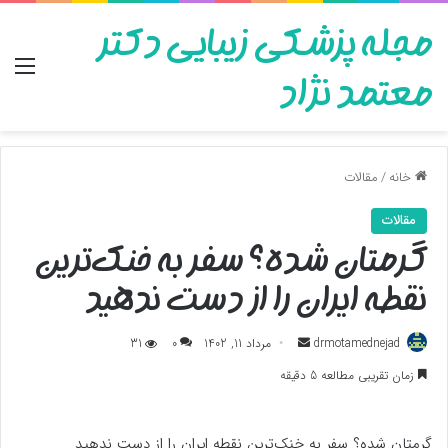
مجله پزشکی زیبایی دکتر
منو
معتمد نژاد
خانه
/
مقالات
مقالات
گرمتان شده؟ سفر به خنک‌ترین
نقطه ایران را از دست ندهید
ارسال
drmotamednejad
مرداد 11, 1402
0
31
به
زمان تقریبی مطالعه 5 دقیقه
ایمیل
گرمتان شده؟ سفر به خنک‌ترین نقطه ایران را از دست ندهید