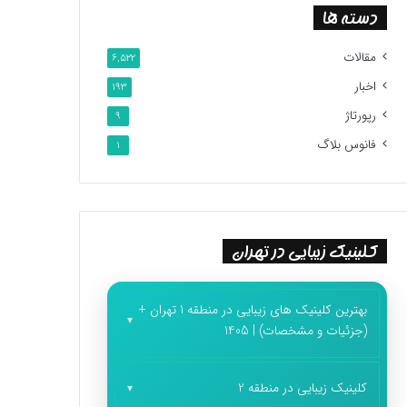
دسته ها
مقالات
6,522
اخبار
193
رپورتاژ
9
فانوس بلاگ
1
کلینیک زیبایی در تهران
بهترین کلینیک های زیبایی در منطقه 1 تهران +
(جزئیات و مشخصات) | 1405
کلینیک زیبایی در منطقه 2