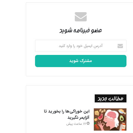
عضو خبرنامه شوید
آدرس
ایمیل
خود
را
وارد
کنید
مطالب جدید
این خوراکی‌ها را بخورید تا
آلزایمر نگیرید
17 ساعت پیش