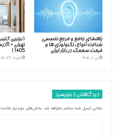
راهنمای جامع و مرجع تخصصی
( برترین کلین
شناخت انواع، تکنولوژی ها و
تهران + (آد
قیمت سمعک در بازار ایران
1405 )
تیر 8, 1405
خرداد 23, 1405
دیدگاهتان را بنویسید
نشانی ایمیل شما منتشر نخواهد شد.
بخش‌های موردنیاز علامت‌گ
د
ی
د