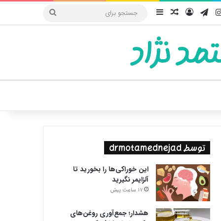
یوب
اینستاگرام
تلگرام
ورود
سایدبار
نوشته تصادفی
جستجو
برای
مد نژاد
ییر پوسته
توسط drmotamednejad
این خوراکی‌ها را بخورید تا
آلزایمر نگیرید
17 ساعت پیش
هشدار؛ جمع‌آوری روغن‌های