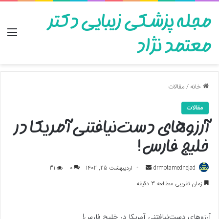
مجله پزشکی زیبایی دکتر
منو
معتمد نژاد
خانه
/
مقالات
مقالات
آرزوهای دست‌‌نیافتنی آمریکا در
خلیج فارس!
ارسال
drmotamednejad
اردیبهشت 25, 1402
0
31
به
زمان تقریبی مطالعه 3 دقیقه
ایمیل
آرزوهای دست‌‌نیافتنی آمریکا در خلیج فارس!