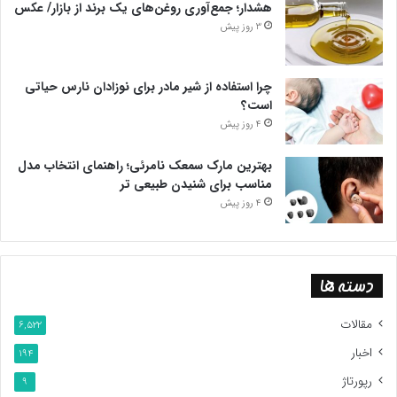
هشدار؛ جمع‌آوری روغن‌های یک برند از بازار/ عکس
3 روز پیش
چرا استفاده از شیر مادر برای نوزادان نارس حیاتی
است؟
4 روز پیش
بهترین مارک سمعک نامرئی؛ راهنمای انتخاب مدل
مناسب برای شنیدن طبیعی تر
4 روز پیش
دسته ها
مقالات
6,522
اخبار
194
رپورتاژ
9