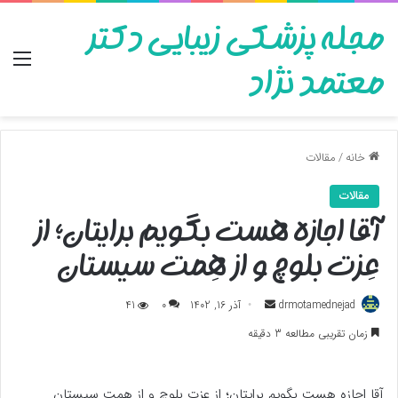
مجله پزشکی زیبایی دکتر
منو
معتمد نژاد
خانه
/
مقالات
مقالات
آقا اجازه هست بگویم برایتان؛ از
عِزت بلوچ و از هِمت سیستان
ارسال
drmotamednejad
آذر 16, 1402
0
41
به
زمان تقریبی مطالعه 3 دقیقه
ایمیل
آقا اجازه هست بگویم برایتان؛ از عِزت بلوچ و از هِمت سیستان