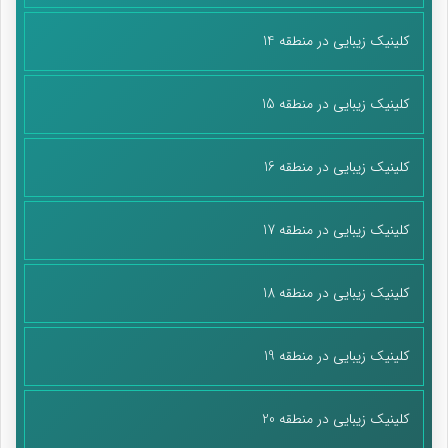
مجوز برای کودکان ۱۲ تا ۱۷ دادند ولی الآن مجوزمان جنرال است و
کلینیک زیبایی در منطقه 14
پذیرش ۵ سال به بالا داریم ولی آن زمان که خودم هنوز ۲۳ سال
داشتم که افرادی را تحویلم دادند که ۱۷ تا ۱۹ سال داشتند».
کلینیک زیبایی در منطقه 15
بابای 63+2 بچه
کلینیک زیبایی در منطقه 16
«زمانی که ۳۰ سال داشتم، حضانت ۳۱ بچه به من سپردند، بچه‌هایی
که شبانه‌روزی با هم مثل یک خانواده زندگی می‌کردیم! این حضانت
مثل برخی از طرح‌های نیکوکارانه کشور نبود که مثلا حضانت یک بچه
کلینیک زیبایی در منطقه 17
را با ماهی ۱۰ هزارتومان به افراد داوطلب می‌دهند و آن فرد هم اصلا نه
بچه را می‌بیند و نه شناختی ازش دارد، بلکه مجموعه ما حضانت ۳۰
کلینیک زیبایی در منطقه 18
بچه را گرفته بود که هر لحظه‌مان با هم می‌گذشت و الآن هم که ۴۱
ساله هستم، ۶۵ بچه به صورت شبانه روزی در کنار هم زندگی می‌کنیم،
بچه‌هایی که هر لحظه باهم هستیم؛ در غم، شادی،مریضی،
کلینیک زیبایی در منطقه 19
عروسی،سفر، تفریح، انواع مراسمات،دورهمی‌ها، ۱۳ بدر، شب یلدا،
تحویل سال نو و غیره».
کلینیک زیبایی در منطقه 20