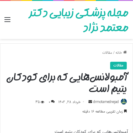
مجله پزشکی زیبایی دکتر
منو
معتمد نژاد
خانه
/
مقالات
مقالات
آمبولانس‌هایی که برای کودکان
یتیم است
ارسال
drmotamednejad
خرداد 28, 1402
0
35
به
زمان تقریبی مطالعه 16 دقیقه
ایمیل
آمبولانس‌هایی که برای کودکان یتیم است