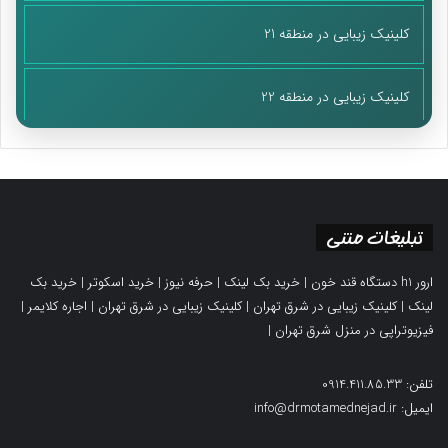
*جناب نوابی کلا چند تا بچه داشتید که شاید از مجموعه رفتند؟
کلینیک زیبایی در منطقه 21
«125 بچه از مجموعه فرزندان رحمت ترخیص یا بازپیوند و یا هم
ازدواج کردند ولی همچنان با فرزندان رحمت ارتباط دارند، اینجا خانه
کلینیک زیبایی در منطقه 22
پدری آنهاست و هر وقت دلشان بخواهد می‌آیند و می‌روند و بعضی‌ها
هم که عرض کردم، جزو کادر خود مجموعه فرزندان رحمت شده‌اند».
*شخص خودتان چند تا فرزند دارید؟ منظور فرزند خونی!
تبلیغات متنی
«خونی و غیرخونی نداریم، در حال حاضر ۶۵ تا بچه دارم که دلم‌ می‌رود
برای همه‌شان؛ نفسم بنده به نفس تک به تک‌شان! اما به قول شما دو
ارور h1 دستگاه قند خون
|
خرید بک لینک
|
حرفه نیوز
|
خرید اسکوتر
|
خرید بک
تا پسر دارم که تو همین مجموعه و در کنار این بچه‌ها دارند بزرگ
لینک
|
کلینیک زیبایی در شرق تهران
|
کلینیک زیبایی در شرق تهران
|
اجاره کلایمر
|
می‌شوند و تو مدرسه مشترک با بچه‌ها هم درس می‌خوانند؛ خیلی
فیزیوتراپی در منزل شرق تهران
|
وقت‌ها هم شب را همین جا می‌خوابند و علاقه‌ای ندارند به خانه
خودمان برویم!».
تلفن: 0914.411.85.33
ایمیل: info@drmotamednejad.ir