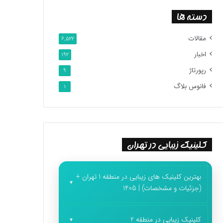
دسته ها
مقالات
6,522
اخبار
192
رپورتاژ
9
فانوس بلاگ
1
کلینیک زیبایی در تهران
بهترین کلینیک های زیبایی در منطقه 1 تهران +
(جزئیات و مشخصات) | 1405
کلینیک زیبایی در منطقه 2