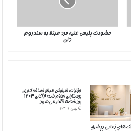
مبتلا
به
سندروم
دان
خشونت پلیس علیه فرد مبتلا به سندروم
دان
جزئیات افزایش مبلغ اضافه‌کاری
پرستاران اعلام شد؛ از آبان ۱۴۰۳
پرداخت‌ها آغاز می‌شود
بهمن 9, 1403
یک های زیبایی در شرق