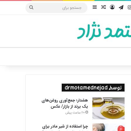
یوب
اینستاگرام
تلگرام
ورود
سایدبار
نوشته تصادفی
جستجو
برای
مد نژاد
ییر پوسته
توسط drmotamednejad
هشدار؛ جمع‌آوری روغن‌های
یک برند از بازار/ عکس
20 ساعت پیش
چرا استفاده از شیر مادر برای