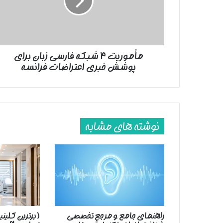
زبان
برای
پوشش
خبری
اعتراضات
مأموریت ۴ شبکه فارسی زبان برای
فرانسه
پوشش خبری اعتراضات فرانسه
نوشته های مشابه
راهنمای جامع و مرجع تخصصی
( برترین کلین