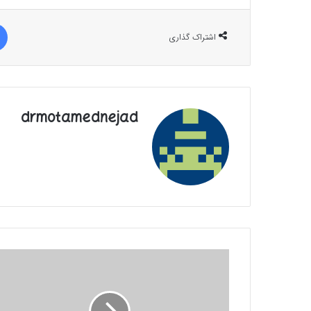
اشتراک گذاری
drmotamednejad
مأموریت
۴
شبکه
فارسی