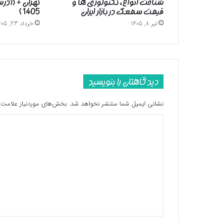
شناخت انواع، تکنولوژی ها و
تهران + (آد
قیمت سمعک در بازار ایران
1405 )
تیر 8, 1405
خرداد 23, 1405
دیدگاهتان را بنویسید
نشانی ایمیل شما منتشر نخواهد شد.
بخش‌های موردنیاز علامت‌گ
د
ی
د
گ
ا
ه
*